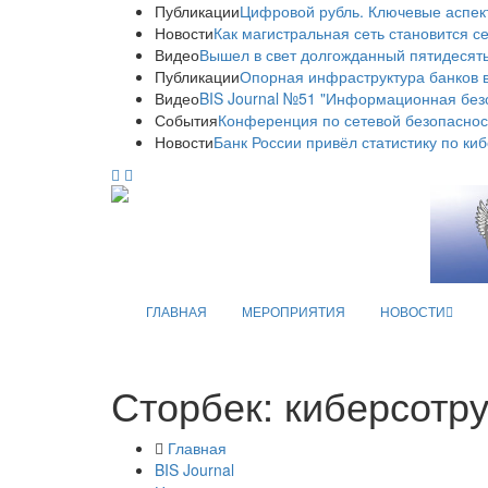
Публикации
Цифровой рубль. Ключевые аспек
Новости
Как магистральная сеть становится с
Видео
Вышел в свет долгожданный пятидесяты
Публикации
Опорная инфраструктура банков в
Видео
BIS Journal №51 "Информационная без
События
Конференция по сетевой безопаснос
Новости
Банк России привёл статистику по ки
ГЛАВНАЯ
МЕРОПРИЯТИЯ
НОВОСТИ
Сторбек: киберсотр
Главная
BIS Journal