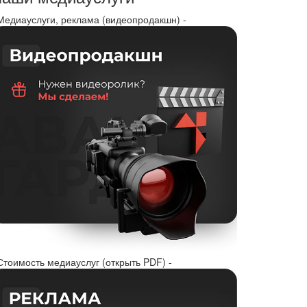
 Медиауслуги, реклама (видеопродакшн) -
Стоимость медиауслуг (открыть PDF) -