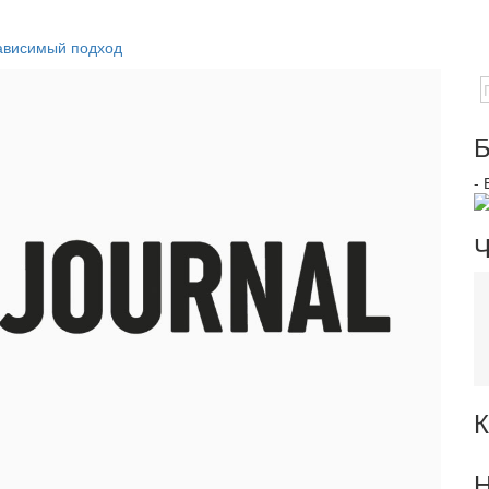
зависимый подход
Б
-
Ч
К
Н