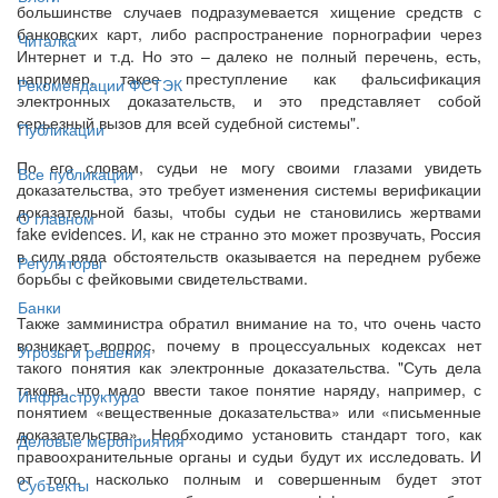
большинстве случаев подразумевается хищение средств с
банковских карт, либо распространение порнографии через
Читалка
Интернет и т.д. Но это – далеко не полный перечень, есть,
например, такое преступление как фальсификация
Рекомендации ФСТЭК
электронных доказательств, и это представляет собой
серьезный вызов для всей судебной системы".
Публикации
По его словам, судьи не могу своими глазами увидеть
Все публикации
доказательства, это требует изменения системы верификации
доказательной базы, чтобы судьи не становились жертвами
О главном
fake evidences. И, как не странно это может прозвучать, Россия
в силу ряда обстоятельств оказывается на переднем рубеже
Регуляторы
борьбы с фейковыми свидетельствами.
Банки
Также замминистра обратил внимание на то, что очень часто
возникает вопрос, почему в процессуальных кодексах нет
Угрозы и решения
такого понятия как электронные доказательства. "Суть дела
такова, что мало ввести такое понятие наряду, например, с
Инфраструктура
понятием «вещественные доказательства» или «письменные
доказательства». Необходимо установить стандарт того, как
Деловые мероприятия
правоохранительные органы и судьи будут их исследовать. И
от того, насколько полным и совершенным будет этот
Субъекты