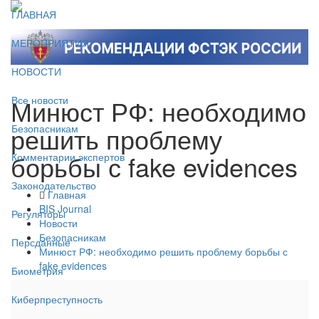
ГЛАВНАЯ
МЕРОПРИЯТИЯ
НОВОСТИ
Минюст РФ: необходимо
Все новости
решить проблему
Безопасникам
борьбы с fake evidences
Комментарии экспертов
Законодательство
Главная
BIS Journal
Регуляторы
Новости
Безопасникам
Персданные
Минюст РФ: необходимо решить проблему борьбы с
fake evidences
Биометрия
Киберпреступность