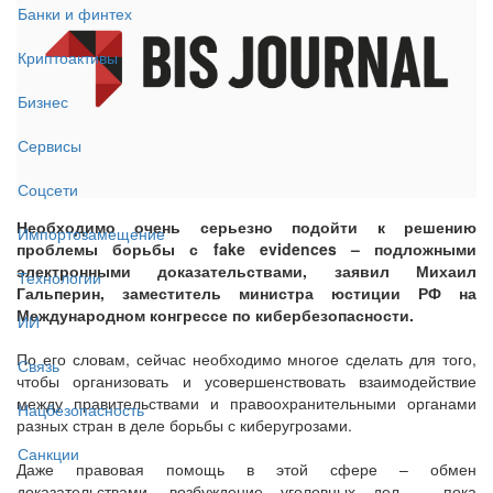
Банки и финтех
Криптоактивы
Бизнес
Сервисы
Соцсети
Необходимо очень серьезно подойти к решению
Импортозамещение
проблемы борьбы с fake evidences – подложными
электронными доказательствами, заявил Михаил
Технологии
Гальперин, заместитель министра юстиции РФ на
Международном конгрессе по кибербезопасности.
ИИ
По его словам, сейчас необходимо многое сделать для того,
Связь
чтобы организовать и усовершенствовать взаимодействие
между правительствами и правоохранительными органами
Нацбезопасность
разных стран в деле борьбы с киберугрозами.
Санкции
Даже правовая помощь в этой сфере – обмен
доказательствами, возбуждение уголовных дел – пока