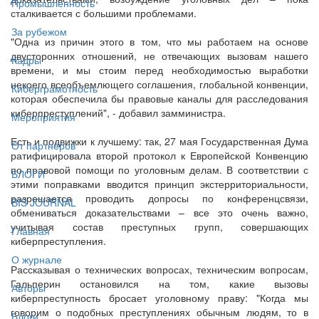
Промышленность
сталкивается с большими проблемами.
За рубежом
"Одна из причин этого в том, что мы работаем на основе
двусторонних отношений, не отвечающих вызовам нашего
Кадры
времени, и мы стоим перед необходимостью выработки
некоего всеобъемлющего соглашения, глобальной конвенции,
Киберграмотность
которая обеспечила бы правовые каналы для расследования
киберпреступлений", - добавил замминистра.
Мероприятия
Есть и подвижки к лучшему: так, 27 мая Государственная Дума
От партнёров
ратифицировала второй протокол к Европейской Конвенцию
по правовой помощи по уголовным делам. В соответствии с
БЛОГИ
этими поправками вводится принцип экстерриториальности,
разрешается проводить допросы по конференцсвязи,
BIS JOURNAL
обмениваться доказательствами – все это очень важно,
учитывая состав преступных групп, совершающих
Главная
киберпреступления.
О журнале
Рассказывая о технических вопросах, техническим вопросам,
Гальперин остановился на том, какие вызовы
Авторы
киберпреступность бросает уголовному праву: "Когда мы
говорим о подобных преступлениях обычным людям, то в
Блоги