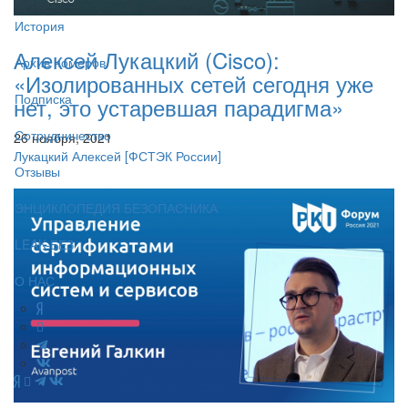
История
Алексей Лукацкий (Cisco):
Архив номеров
«Изолированных сетей сегодня уже
Подписка
нет, это устаревшая парадигма»
Сотрудничество
26 ноября, 2021
Лукацкий Алексей
[ФСТЭК России]
Отзывы
ЭНЦИКЛОПЕДИЯ БЕЗОПАСНИКА
LEAK-БЕЗ
О НАС