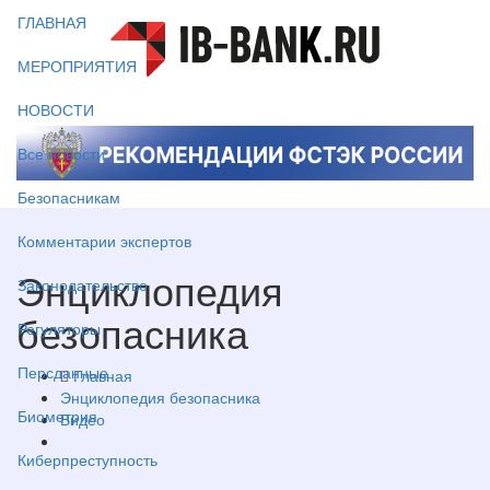
ГЛАВНАЯ
МЕРОПРИЯТИЯ
НОВОСТИ
Все новости
Безопасникам
Комментарии экспертов
Энциклопедия
Законодательство
безопасника
Регуляторы
Персданные
Главная
Энциклопедия безопасника
Биометрия
Видео
Киберпреступность