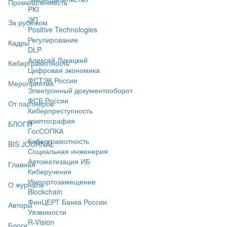
Промышленность
PKI
ЭП
За рубежом
Positive Technologies
Регулирование
Кадры
DLP
Алексей Лукацкий
Киберграмотность
Цифровая экономика
ФСТЭК России
Мероприятия
Электронный документооборот
ФСБ России
От партнёров
Киберпреступность
криптография
БЛОГИ
ГосСОПКА
Киберграмотность
BIS JOURNAL
Социальная инженерия
Автоматизация ИБ
Главная
Киберучения
Импортозамещение
О журнале
Blockchain
ФинЦЕРТ Банка России
Авторы
Уязвимости
R-Vision
Блоги