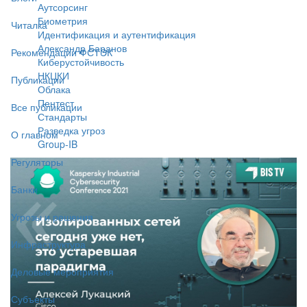
Аутсорсинг
Биометрия
Читалка
Идентификация и аутентификация
Александр Баранов
Рекомендации ФСТЭК
Киберустойчивость
НКЦКИ
Публикации
Облака
Пентест
Все публикации
Стандарты
Разведка угроз
О главном
Group-IB
Регуляторы
Банки
Угрозы и решения
Инфраструктура
Деловые мероприятия
Субъекты