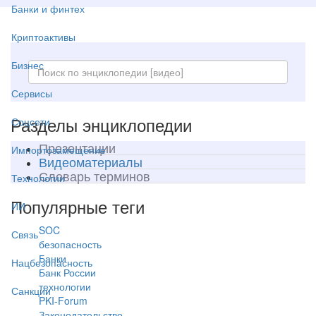
Банки и финтех
Криптоактивы
Бизнес
Сервисы
Разделы энциклопедии
Соцсети
Презентации
Импортозамещение
Видеоматериалы
Словарь терминов
Технологии
Популярные теги
ИИ
SOC
Связь
безопасность
Банки
Нацбезопасность
Банк России
технологии
Санкции
PKI-Forum
Законодательство