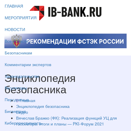
ГЛАВНАЯ
МЕРОПРИЯТИЯ
НОВОСТИ
Все новости
Безопасникам
Комментарии экспертов
Энциклопедия
Законодательство
безопасника
Регуляторы
Персданные
Главная
Энциклопедия безопасника
Биометрия
Видео
Вячеслав Бражко (ФК): Реализация функций УЦ для
Киберпреступность
госсектора: итоги и планы — PKI-Форум 2021