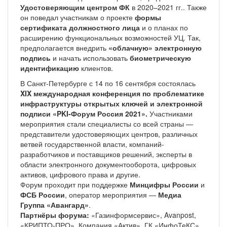
Удостоверяющим центром ФК
в 2020–2021 гг.. Также
он поведал участникам о проекте
формы
сертификата должностного лица
и о планах по
расширению функциональных возможностей УЦ. Так,
предполагается внедрить
«облачную» электронную
подпись
и начать использовать
биометрическую
идентификацию
клиентов.
В Санкт-Петербурге с 14 по 16 сентября состоялась
XIX международная конференция по проблематике
инфраструктуры открытых ключей и электронной
подписи «PKI-Форум Россия 2021».
Участниками
мероприятия стали специалисты со всей страны —
представители удостоверяющих центров, различных
ветвей государственной власти, компаний-
разработчиков и поставщиков решений, эксперты в
области электронного документооборота, цифровых
активов, цифрового права и другие.
Форум проходит при поддержке
Минцифры России
и
ФСБ России
, оператор мероприятия —
Медиа
Группа «Авангард»
.
Партнёры форума:
«Газинформсервис», Avanpost,
«КРИПТО-ПРО», Компания «Актив», ГК «ИнфоТеКС».