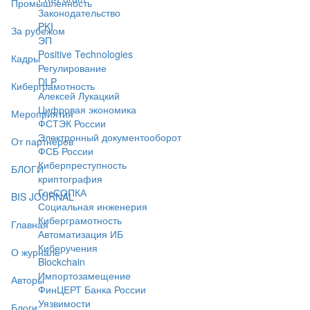
Промышленность
Законодательство
PKI
За рубежом
ЭП
Positive Technologies
Кадры
Регулирование
DLP
Киберграмотность
Алексей Лукацкий
Цифровая экономика
Мероприятия
ФСТЭК России
Электронный документооборот
От партнёров
ФСБ России
Киберпреступность
БЛОГИ
криптография
ГосСОПКА
BIS JOURNAL
Социальная инженерия
Киберграмотность
Главная
Автоматизация ИБ
Киберучения
О журнале
Blockchain
Импортозамещение
Авторы
ФинЦЕРТ Банка России
Уязвимости
Блоги