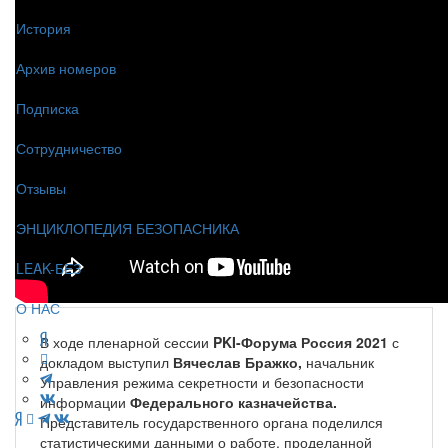
История
Архив номеров
Подписка
Сотрудничество
Отзывы
ЭНЦИКЛОПЕДИЯ БЕЗОПАСНИКА
LEAK-БЕЗ
О НАС
В ходе пленарной сессии
PKI-Форума Россия 2021
с
докладом выступил
Вячеслав Бражко,
начальник
Управления режима секретности и безопасности
информации
Федерального казначейства.
Представитель государственного органа поделился
статистическими данными о работе, проделанной