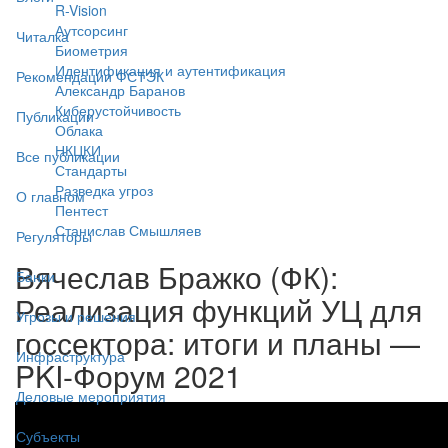
R-Vision
Аутсорсинг
Читалка
Биометрия
Идентификация и аутентификация
Рекомендации ФСТЭК
Александр Баранов
Киберустойчивость
Публикации
Облака
НКЦКИ
Все публикации
Стандарты
Разведка угроз
О главном
Пентест
Станислав Смышляев
Регуляторы
Вячеслав Бражко (ФК):
Банки
Реализация функций УЦ для
Угрозы и решения
госсектора: итоги и планы —
Инфраструктура
PKI-Форум 2021
Деловые мероприятия
Субъекты