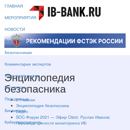
ГЛАВНАЯ
МЕРОПРИЯТИЯ
НОВОСТИ
Все новости
Безопасникам
Комментарии экспертов
Энциклопедия
Законодательство
безопасника
Регуляторы
Персданные
Главная
Энциклопедия безопасника
Биометрия
Видео
SOC-Форум 2021 — Эфир Cisco. Руслан Иванов:
Киберпреступность
Пирамида зрелости мониторинга ИБ