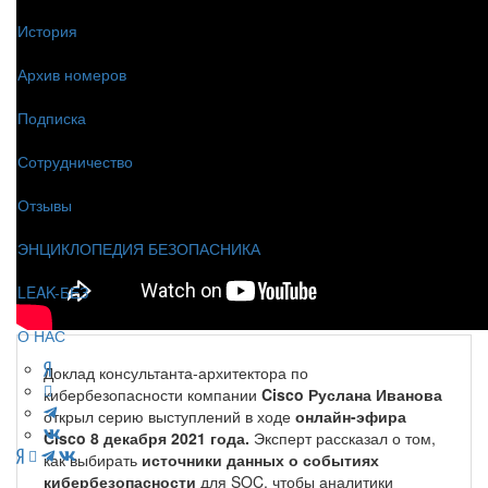
История
Архив номеров
Подписка
Сотрудничество
Отзывы
ЭНЦИКЛОПЕДИЯ БЕЗОПАСНИКА
LEAK-БЕЗ
О НАС
Доклад консультанта-архитектора по
кибербезопасности компании
Cisco Руслана Иванова
открыл серию выступлений в ходе
онлайн-эфира
Cisco 8 декабря 2021 года.
Эксперт рассказал о том,
как выбирать
источники данных о событиях
кибербезопасности
для SOC, чтобы аналитики