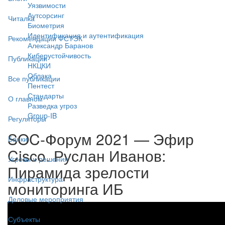
Уязвимости
Аутсорсинг
Читалка
Биометрия
Идентификация и аутентификация
Рекомендации ФСТЭК
Александр Баранов
Киберустойчивость
Публикации
НКЦКИ
Облака
Все публикации
Пентест
Стандарты
О главном
Разведка угроз
Group-IB
Регуляторы
SOC-Форум 2021 — Эфир
Банки
Cisco. Руслан Иванов:
Угрозы и решения
Пирамида зрелости
Инфраструктура
мониторинга ИБ
Деловые мероприятия
Субъекты