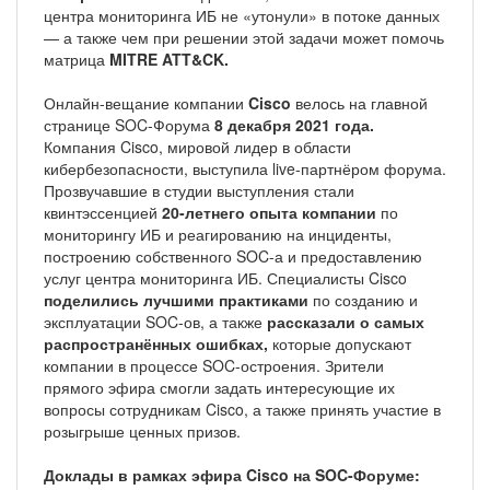
центра мониторинга ИБ не «утонули» в потоке данных
— а также чем при решении этой задачи может помочь
матрица
MITRE ATT&CK.
Онлайн-вещание компании
Cisco
велось на главной
странице SOC-Форума
8 декабря 2021 года.
Компания Cisco, мировой лидер в области
кибербезопасности, выступила live-партнёром форума.
Прозвучавшие в студии выступления стали
квинтэссенцией
20-летнего опыта компании
по
мониторингу ИБ и реагированию на инциденты,
построению собственного SOC-а и предоставлению
услуг центра мониторинга ИБ. Специалисты Cisco
поделились лучшими практиками
по созданию и
эксплуатации SOC-ов, а также
рассказали о самых
распространённых ошибках,
которые допускают
компании в процессе SOC-остроения. Зрители
прямого эфира смогли задать интересующие их
вопросы сотрудникам Cisco, а также принять участие в
розыгрыше ценных призов.
Доклады в рамках эфира Cisco на SOC-Форуме: