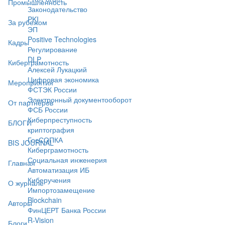
Промышленность
Законодательство
PKI
За рубежом
ЭП
Positive Technologies
Кадры
Регулирование
DLP
Киберграмотность
Алексей Лукацкий
Цифровая экономика
Мероприятия
ФСТЭК России
Электронный документооборот
От партнёров
ФСБ России
Киберпреступность
БЛОГИ
криптография
ГосСОПКА
BIS JOURNAL
Киберграмотность
Социальная инженерия
Главная
Автоматизация ИБ
Киберучения
О журнале
Импортозамещение
Blockchain
Авторы
ФинЦЕРТ Банка России
R-Vision
Блоги