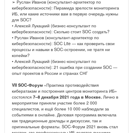
➢ Руслан Иванов (консультант-архитектор по
кибербезопасности): Пирамида зрелости мониторинга
ИБ, или какие источники вам в первую очередь нужны
для SOC?
• Алексей Лукацкий (бизнес-консультант по
кибербезопасности): Сколько стоит SOC создать?
• Руслан Иванов (консультант-архитектор по
кибербезопасности): SOC Lite — как проверить свои
процессы и навыки в SOC-остроении, не тратя ни
копейки?
• Алексей Лукацкий (бизнес-консультант по
кибербезопасности): 21 ошибка при создании SOC —
опыт проектов в России и странах СНГ
VII SOC-Форум
«Практика противодействия
кибератакам и построения центров мониторинга ИБ»
состоялся
7–8 декабря 2021 года в Москве.
Лично в
мероприятии приняли участие более 2 000
специалистов, и ещё более 10 000 наблюдали за
событиями в онлайне. Деловая программа включала
как традиционные доклады и дискуссии, так и
оригинальные форматы. SOC-Форум 2021 вновь стал
местом, где профессионалы ИБ делятся лучшими