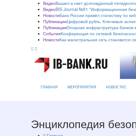
Видео
Вышел в свет долгожданный пятидесяты
Видео
BIS Journal №51 "Информационная без
Новости
Банк России привёл статистику по ки
Публикации
Цифровой рубль. Ключевые аспек
Публикации
Опорная инфраструктура банков в
События
Конференция по сетевой безопаснос
Новости
Как магистральная сеть становится с
ГЛАВНАЯ
МЕРОПРИЯТИЯ
НОВОСТИ
Энциклопедия безо
Главная