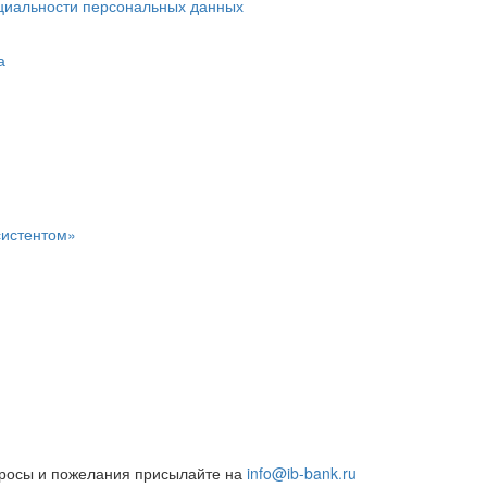
циальности персональных данных
а
систентом»
росы и пожелания присылайте на
info@ib-bank.ru