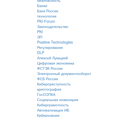
безопасность
Банки
Банк России
технологии
PKI-Forum
Законодательство
PKI
ЭП
Positive Technologies
Регулирование
DLP
Алексей Лукацкий
Цифровая экономика
ФСТЭК России
Электронный документооборот
ФСБ России
Киберпреступность
криптография
ГосСОПКА
Социальная инженерия
Киберграмотность
Автоматизация ИБ
Киберучения