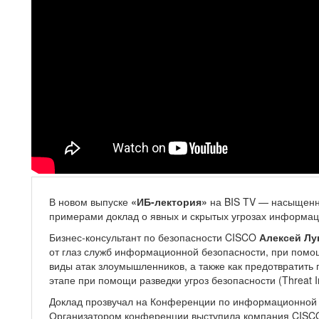
В новом выпуске
«ИБ-лектория»
на BIS TV — насыщен
примерами доклад о явных и скрытых угрозах информац
Бизнес-консультант по безопасности CISCO
Алексей Лу
от глаз служб информационной безопасности, при помо
виды атак злоумышленников, а также как предотвратить
этапе при помощи разведки угроз безопасности (Threat In
Доклад прозвучал на Конференции по информационной б
Организатором конференции выступила компания CISC