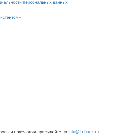
циальности персональных данных
систентом»
росы и пожелания присылайте на
info@ib-bank.ru