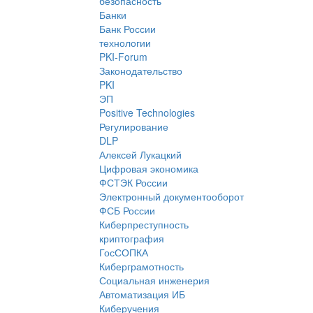
безопасность
Банки
Банк России
технологии
PKI-Forum
Законодательство
PKI
ЭП
Positive Technologies
Регулирование
DLP
Алексей Лукацкий
Цифровая экономика
ФСТЭК России
Электронный документооборот
ФСБ России
Киберпреступность
криптография
ГосСОПКА
Киберграмотность
Социальная инженерия
Автоматизация ИБ
Киберучения