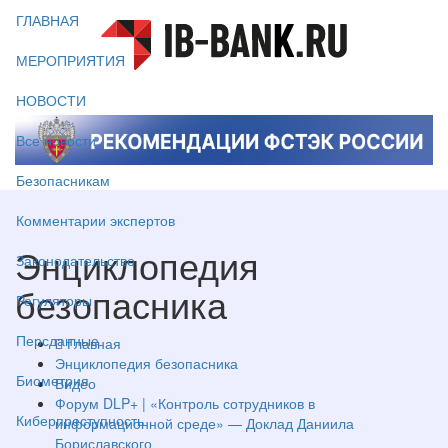
ГЛАВНАЯ
МЕРОПРИЯТИЯ
НОВОСТИ
Все новости
Безопасникам
Комментарии экспертов
Энциклопедия
Законодательство
безопасника
Регуляторы
Персданные
Главная
Энциклопедия безопасника
Биометрия
Видео
Форум DLP+ | «Контроль сотрудников в
Киберпреступность
информационной среде» — Доклад Даниила
Бориславского