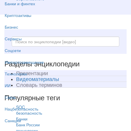
Банки и финтех
Криптоактивы
Бизнес
Сервисы
Соцсети
Разделы энциклопедии
Импортозамещение
Презентации
Технологии
Видеоматериалы
Словарь терминов
ИИ
Популярные теги
Связь
SOC
Нацбезопасность
безопасность
Банки
Санкции
Банк России
технологии