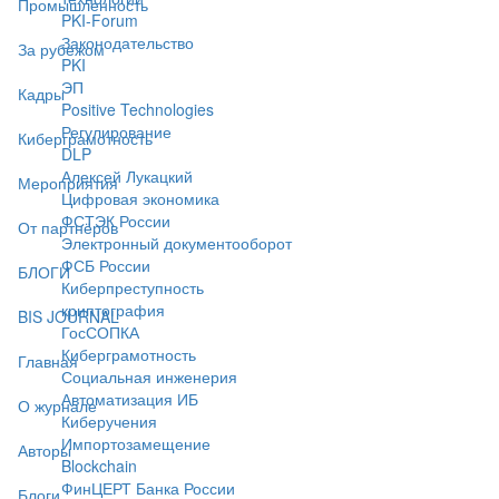
Промышленность
PKI-Forum
Законодательство
За рубежом
PKI
ЭП
Кадры
Positive Technologies
Регулирование
Киберграмотность
DLP
Алексей Лукацкий
Мероприятия
Цифровая экономика
ФСТЭК России
От партнёров
Электронный документооборот
ФСБ России
БЛОГИ
Киберпреступность
криптография
BIS JOURNAL
ГосСОПКА
Киберграмотность
Главная
Социальная инженерия
Автоматизация ИБ
О журнале
Киберучения
Импортозамещение
Авторы
Blockchain
ФинЦЕРТ Банка России
Блоги