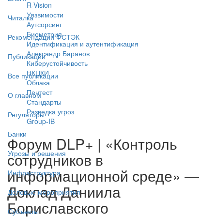
R-Vision
Уязвимости
Читалка
Аутсорсинг
Биометрия
Рекомендации ФСТЭК
Идентификация и аутентификация
Александр Баранов
Публикации
Киберустойчивость
НКЦКИ
Все публикации
Облака
Пентест
О главном
Стандарты
Разведка угроз
Регуляторы
Group-IB
Банки
Форум DLP+ | «Контроль
Угрозы и решения
сотрудников в
информационной среде» —
Инфраструктура
Доклад Даниила
Деловые мероприятия
Бориславского
Субъекты