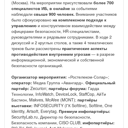
(Москва). На мероприятии присутствовали
более 700
специалистов ИБ,
в онлайне
за событиями
наблюдали
свыше 900 человек.
Внимание участников
было сфокусировано
на комплексном подходе к
управлению
и конструктивном взаимодействии между
офицерами безопасности, HR-специалистами,
руководителями и рядовыми сотрудниками. В ходе 2
дискуссий и 2 круглых столов, а также 4 тематических
треков были рассмотрены
практические аспекты
противодействия внутренним угрозам
— в разрезе
информационной, экономической и собственной
безопасности организаций.
Организатор мероприятия:
«Ростелеком-Солар»;
оператор:
Медиа Группа «Авангард».
Официальный
партнёр:
Zecurion;
партнёры форума:
Гарда
Технологии, InfoWatch, DeviceLock, StaffCop, АйТи
Бастион, Makves, McAfee (MONT);
партнёры
выставки:
INFOSECURITY (ГК Softline), Softline, One
Identity, Artsoft, Everytag.
Премиум инфопартнёры:
SecurityLab.ru, Директор по безопасности,
Безопасность компании, CISO CLUB;
инфопартнёры: