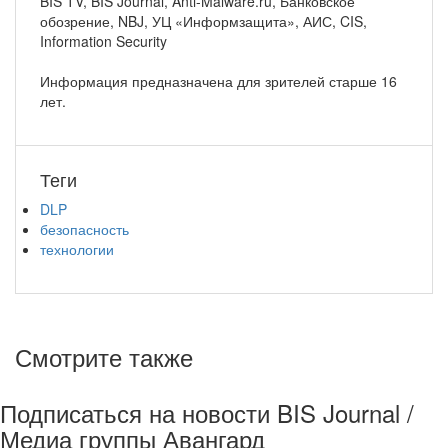
BIS TV, BIS Journal, Anti-Malware.ru, Банковское
обозрение, NBJ, УЦ «Информзащита», АИС, CIS,
Information Security
Информация предназначена для зрителей старше 16
лет.
Теги
DLP
безопасность
технологии
Смотрите также
Подписаться на новости BIS Journal /
Медиа группы Авангард