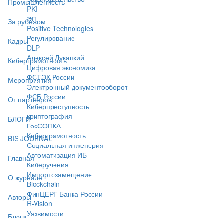
Промышленность
PKI
ЭП
За рубежом
Positive Technologies
Регулирование
Кадры
DLP
Алексей Лукацкий
Киберграмотность
Цифровая экономика
ФСТЭК России
Мероприятия
Электронный документооборот
ФСБ России
От партнёров
Киберпреступность
криптография
БЛОГИ
ГосСОПКА
Киберграмотность
BIS JOURNAL
Социальная инженерия
Автоматизация ИБ
Главная
Киберучения
Импортозамещение
О журнале
Blockchain
ФинЦЕРТ Банка России
Авторы
R-Vision
Уязвимости
Блоги