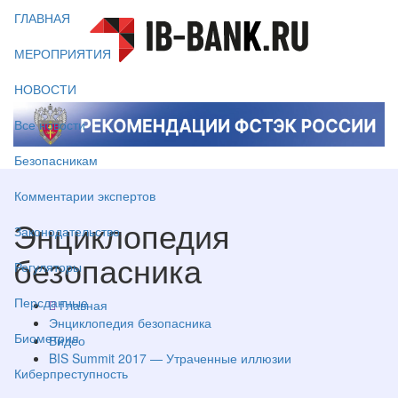
ГЛАВНАЯ
МЕРОПРИЯТИЯ
НОВОСТИ
Все новости
Безопасникам
Комментарии экспертов
Энциклопедия
Законодательство
безопасника
Регуляторы
Персданные
Главная
Энциклопедия безопасника
Биометрия
Видео
BIS Summit 2017 — Утраченные иллюзии
Киберпреступность