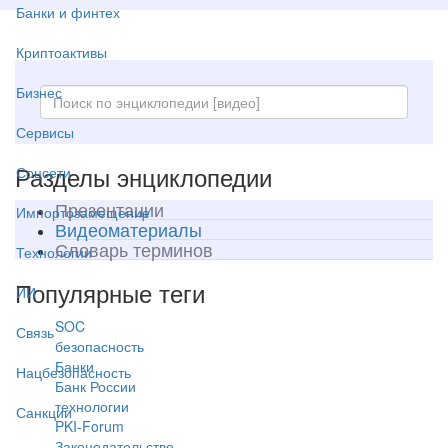
Банки и финтех
Криптоактивы
Бизнес
Сервисы
Разделы энциклопедии
Соцсети
Презентации
Импортозамещение
Видеоматериалы
Словарь терминов
Технологии
Популярные теги
ИИ
SOC
Связь
безопасность
Банки
Нацбезопасность
Банк России
технологии
Санкции
PKI-Forum
Законодательство