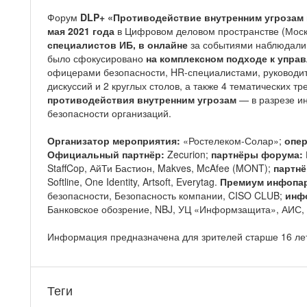
Форум
DLP+ «Противодействие внутренним угрозам
мая 2021 года
в Цифровом деловом пространстве (Моск
специалистов ИБ,
в онлайне
за событиями наблюдал
было сфокусировано
на комплексном подходе к упра
офицерами безопасности, HR-специалистами, руководит
дискуссий и 2 круглых столов, а также 4 тематических 
противодействия внутренним угрозам
— в разрезе и
безопасности организаций.
Организатор мероприятия:
«Ростелеком-Солар»;
опе
Официальный партнёр:
Zecurion;
партнёры форума:
StaffCop, АйТи Бастион, Makves, McAfee (MONT);
партнё
Softline, One Identity, Artsoft, Everytag.
Премиум инфопа
безопасности, Безопасность компании, CISO CLUB;
инф
Банковское обозрение, NBJ, УЦ «Информзащита», АИС, CI
Информация предназначена для зрителей старше 16 ле
Теги