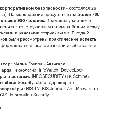
 корпоративной безопасности»
состоялся
26
ва). На мероприятии присутствовали
более 700
и
свыше 900 человек.
Внимание участников
влению
и конструктивном взаимодействии между
елями и рядовыми сотрудниками. В ходе 2
треков были рассмотрены
практические аспекты
нформационной, экономической и собственной
ратор:
Медиа Группа «Авангард».
Гарда Технологии, InfoWatch, DeviceLock,
ры выставки:
INFOSECURITY (ГК Softline),
ртнёры:
SecurityLab.ru, Директор по
опартнёры:
BIS TV, BIS Journal, Anti-Malware.ru,
S, Information Security
т.