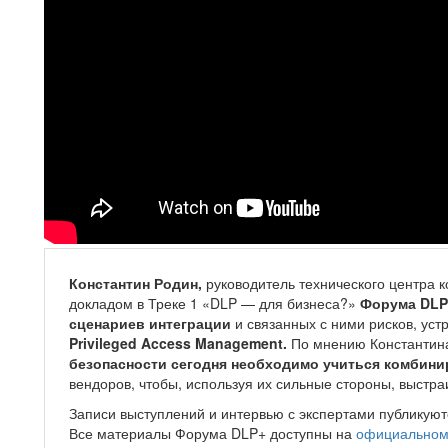
Константин Родин,
руководитель технического центра 
докладом в Треке 1 «DLP — для бизнеса?»
Форума DLP
сценариев интеграции
и связанных с ними рисков, уст
Privileged Access Management.
По мнению Константина
безопасности сегодня необходимо учиться комбин
вендоров, чтобы, используя их сильные стороны, выстр
Записи выступлений и интервью с экспертами публикуютс
Все материалы Форума DLP+ доступны на
официальном