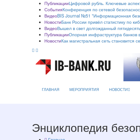
Публикации
Цифровой рубль. Ключевые аспек
События
Конференция по сетевой безопаснос
Видео
BIS Journal №51 "Информационная без
Новости
Банк России привёл статистику по ки
Видео
Вышел в свет долгожданный пятидесяты
Публикации
Опорная инфраструктура банков в
Новости
Как магистральная сеть становится с
ГЛАВНАЯ
МЕРОПРИЯТИЯ
НОВОСТИ
Энциклопедия безо
Главная