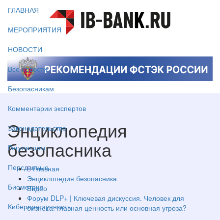
ГЛАВНАЯ
МЕРОПРИЯТИЯ
НОВОСТИ
Все новости
Безопасникам
Комментарии экспертов
Энциклопедия
Законодательство
безопасника
Регуляторы
Персданные
Главная
Энциклопедия безопасника
Биометрия
Видео
Форум DLP+ | Ключевая дискуссия. Человек для
Киберпреступность
бизнеса: главная ценность или основная угроза?