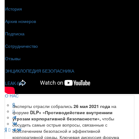
История
Архив номеров
Подписка
Сотрудничество
Отзывы
ЭНЦИКЛОПЕДИЯ БЕЗОПАСНИКА
LEAK-БЕЗ
О НАС
Эксперты отрасли собрались
26 мая 2021 года
на
форуме
DLP+ «Противодействие внутренним
угрозам корпоративной безопасности»,
чтобы
обсудить самые острые вопросы, связанные с
обеспечением безопасной и эффективной
корпоративной среды. Ключевая дискуссия форума