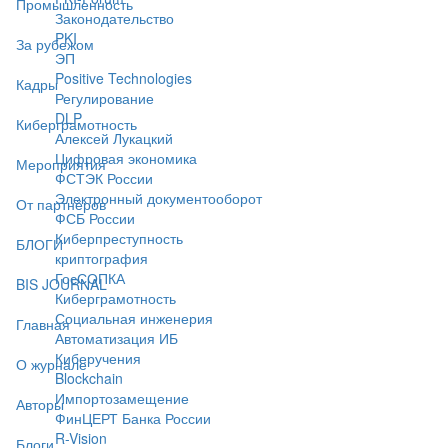
Промышленность
Законодательство
PKI
За рубежом
ЭП
Positive Technologies
Кадры
Регулирование
DLP
Киберграмотность
Алексей Лукацкий
Цифровая экономика
Мероприятия
ФСТЭК России
Электронный документооборот
От партнёров
ФСБ России
Киберпреступность
БЛОГИ
криптография
ГосСОПКА
BIS JOURNAL
Киберграмотность
Социальная инженерия
Главная
Автоматизация ИБ
Киберучения
О журнале
Blockchain
Импортозамещение
Авторы
ФинЦЕРТ Банка России
R-Vision
Блоги