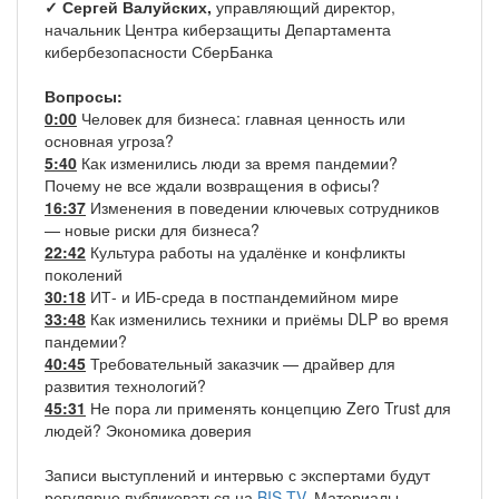
✓ Сергей Валуйских,
управляющий директор,
начальник Центра киберзащиты Департамента
кибербезопасности СберБанка
Вопросы:
0:00
Человек для бизнеса: главная ценность или
основная угроза?
5:40
Как изменились люди за время пандемии?
Почему не все ждали возвращения в офисы?
16:37
Изменения в поведении ключевых сотрудников
— новые риски для бизнеса?
22:42
Культура работы на удалёнке и конфликты
поколений
30:18
ИТ- и ИБ-среда в постпандемийном мире
33:48
Как изменились техники и приёмы DLP во время
пандемии?
40:45
Требовательный заказчик — драйвер для
развития технологий?
45:31
Не пора ли применять концепцию Zero Trust для
людей? Экономика доверия
Записи выступлений и интервью с экспертами будут
регулярно публиковаться на
BIS TV.
Материалы