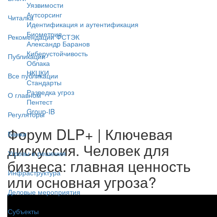
Уязвимости
Аутсорсинг
Читалка
Идентификация и аутентификация
Биометрия
Рекомендации ФСТЭК
Александр Баранов
Киберустойчивость
Публикации
Облака
НКЦКИ
Все публикации
Стандарты
Разведка угроз
О главном
Пентест
Group-IB
Регуляторы
Форум DLP+ | Ключевая
Банки
дискуссия. Человек для
Угрозы и решения
бизнеса: главная ценность
Инфраструктура
или основная угроза?
Деловые мероприятия
Субъекты