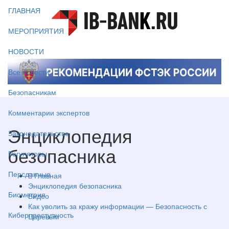
ГЛАВНАЯ
МЕРОПРИЯТИЯ
НОВОСТИ
Все новости
Безопасникам
Комментарии экспертов
Энциклопедия
Законодательство
безопасника
Регуляторы
Персданные
Главная
Энциклопедия безопасника
Биометрия
Видео
Как уволить за кражу информации — Безопасность с
Киберпреступность
Царевым