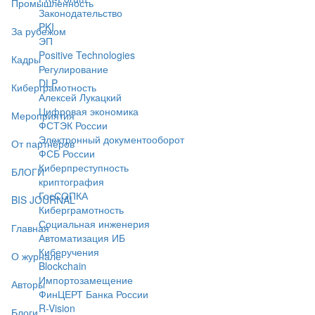
Промышленность
Законодательство
PKI
За рубежом
ЭП
Positive Technologies
Кадры
Регулирование
DLP
Киберграмотность
Алексей Лукацкий
Цифровая экономика
Мероприятия
ФСТЭК России
Электронный документооборот
От партнёров
ФСБ России
Киберпреступность
БЛОГИ
криптография
ГосСОПКА
BIS JOURNAL
Киберграмотность
Социальная инженерия
Главная
Автоматизация ИБ
Киберучения
О журнале
Blockchain
Импортозамещение
Авторы
ФинЦЕРТ Банка России
R-Vision
Блоги