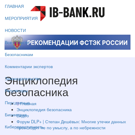
ГЛАВНАЯ
МЕРОПРИЯТИЯ
НОВОСТИ
Все новости
Безопасникам
Комментарии экспертов
Энциклопедия
Законодательство
безопасника
Регуляторы
Персданные
Главная
Энциклопедия безопасника
Биометрия
Видео
Форум DLP+ | Степан Дешёвых: Многие утечки данных
Киберпреступность
происходят не по умыслу, а по небрежности