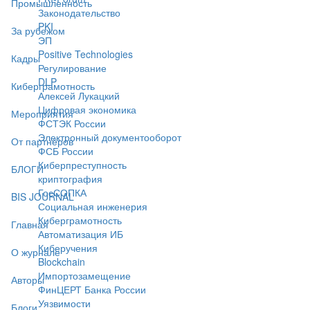
Промышленность
Законодательство
PKI
За рубежом
ЭП
Positive Technologies
Кадры
Регулирование
DLP
Киберграмотность
Алексей Лукацкий
Цифровая экономика
Мероприятия
ФСТЭК России
Электронный документооборот
От партнёров
ФСБ России
Киберпреступность
БЛОГИ
криптография
ГосСОПКА
BIS JOURNAL
Социальная инженерия
Киберграмотность
Главная
Автоматизация ИБ
Киберучения
О журнале
Blockchain
Импортозамещение
Авторы
ФинЦЕРТ Банка России
Уязвимости
Блоги