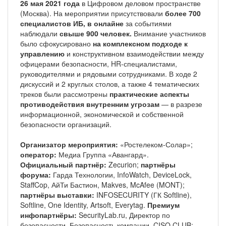
26 мая 2021 года
в Цифровом деловом пространстве
(Москва). На мероприятии присутствовали
более 700
специалистов ИБ,
в онлайне
за событиями
наблюдали
свыше 900 человек.
Внимание участников
было сфокусировано
на комплексном подходе к
управлению
и конструктивном взаимодействии между
офицерами безопасности, HR-специалистами,
руководителями и рядовыми сотрудниками. В ходе 2
дискуссий и 2 круглых столов, а также 4 тематических
треков были рассмотрены
практические аспекты
противодействия внутренним угрозам
— в разрезе
информационной, экономической и собственной
безопасности организаций.
Организатор мероприятия:
«Ростелеком-Солар»;
оператор:
Медиа Группа «Авангард».
Официальный партнёр:
Zecurion;
партнёры
форума:
Гарда Технологии, InfoWatch, DeviceLock,
StaffCop, АйТи Бастион, Makves, McAfee (MONT);
партнёры выставки:
INFOSECURITY (ГК Softline),
Softline, One Identity, Artsoft, Everytag.
Премиум
инфопартнёры:
SecurityLab.ru, Директор по
безопасности, Безопасность компании, CISO CLUB;