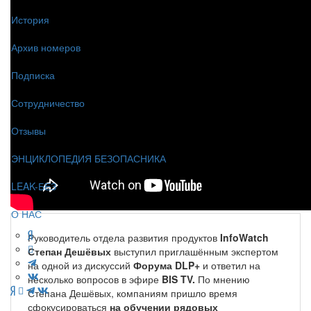
История
Архив номеров
Подписка
Сотрудничество
Отзывы
ЭНЦИКЛОПЕДИЯ БЕЗОПАСНИКА
LEAK-БЕЗ
О НАС
Руководитель отдела развития продуктов
InfoWatch
Степан Дешёвых
выступил приглашённым экспертом
на одной из дискуссий
Форума DLP+
и ответил на
несколько вопросов в эфире
BIS TV.
По мнению
Степана Дешёвых, компаниям пришло время
сфокусироваться
на обучении рядовых