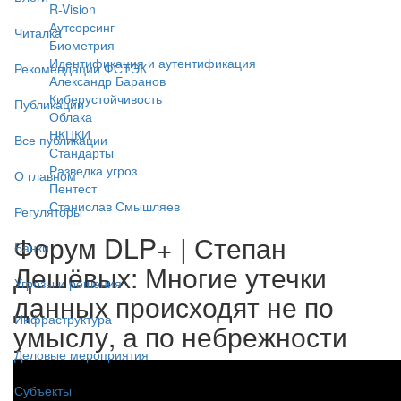
R-Vision
Аутсорсинг
Читалка
Биометрия
Идентификация и аутентификация
Рекомендации ФСТЭК
Александр Баранов
Киберустойчивость
Публикации
Облака
НКЦКИ
Все публикации
Стандарты
Разведка угроз
О главном
Пентест
Станислав Смышляев
Регуляторы
Форум DLP+ | Степан
Банки
Дешёвых: Многие утечки
Угрозы и решения
данных происходят не по
Инфраструктура
умыслу, а по небрежности
Деловые мероприятия
Субъекты