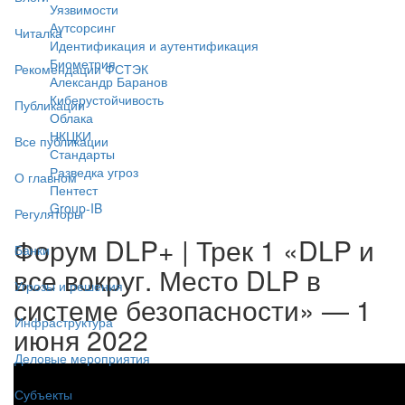
Уязвимости
Аутсорсинг
Читалка
Идентификация и аутентификация
Биометрия
Рекомендации ФСТЭК
Александр Баранов
Киберустойчивость
Публикации
Облака
НКЦКИ
Все публикации
Стандарты
Разведка угроз
О главном
Пентест
Group-IB
Регуляторы
Форум DLP+ | Трек 1 «DLP и
Банки
все вокруг. Место DLP в
Угрозы и решения
системе безопасности» — 1
Инфраструктура
июня 2022
Деловые мероприятия
Субъекты