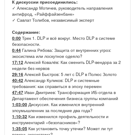
К дискуссии присоединились:
✓ Александр Мотичев, руководитель направления
антифрод, «Райффайзенбанк»
✓ Савлат Толибов, независимый эксперт
Содержание:
0:00
Трек 1. DLP и всё вокруг. Место DLP в системе
безопасности.
0:44
Галина Рябова: Защита от внутренних угроз:
экосистема или лоскутное одеяло?
17:12
Алексей Ковалёв: Как сменить DLP-вендора за 2
недели без нервов
29:16
Алексей Быстров: 5 лет с DLP в Полюс Золото
40:42
Александр Куликов: DLP и системные
требования: как справиться в эпоху перемен
47:47
Иван Дмитриев: Трансформация ИБ-отдела в
Департамент обеспечения бизнеса группы компаний
1:03:00
Дискуссия. Как изменился внутренний
злоумышленник за последние два года?
1:10:32
Как изменился профиль деятельности и
инструментарий «безопасников»?
1:35:05
Как установить точку утечки? Может ли тут
помочь экосистема?