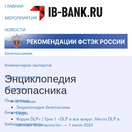
ГЛАВНАЯ
МЕРОПРИЯТИЯ
НОВОСТИ
Все новости
Безопасникам
Комментарии экспертов
Энциклопедия
Законодательство
безопасника
Регуляторы
Персданные
Главная
Энциклопедия безопасника
Биометрия
Видео
Форум DLP+ | Трек 1 «DLP и все вокруг. Место DLP в
Киберпреступность
системе безопасности» — 1 июня 2022