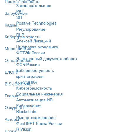
Промышленность
Законодательство
PKI
За рубежом
ЭП
Positive Technologies
Кадры
Регулирование
DLP
Киберграмотность
Алексей Лукацкий
Цифровая экономика
Мероприятия
ФСТЭК России
Электронный документооборот
От партнёров
ФСБ России
Киберпреступность
БЛОГИ
криптография
ГосСОПКА
BIS JOURNAL
Киберграмотность
Социальная инженерия
Главная
Автоматизация ИБ
Киберучения
О журнале
Blockchain
Импортозамещение
Авторы
ФинЦЕРТ Банка России
R-Vision
Блоги