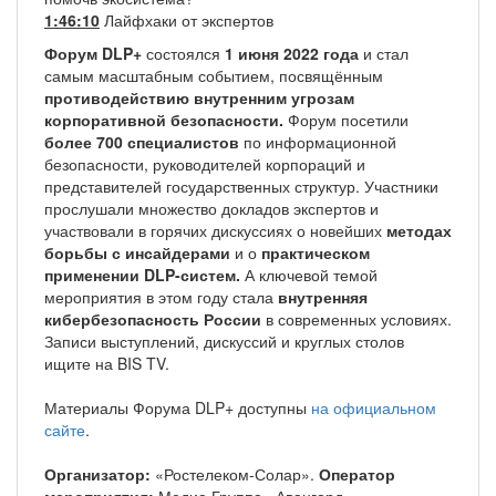
1:46:10
Лайфхаки от экспертов
Форум DLP+
состоялся
1 июня 2022 года
и стал
самым масштабным событием, посвящённым
противодействию внутренним угрозам
корпоративной безопасности.
Форум посетили
более 700 специалистов
по информационной
безопасности, руководителей корпораций и
представителей государственных структур. Участники
прослушали множество докладов экспертов и
участвовали в горячих дискуссиях о новейших
методах
борьбы с инсайдерами
и о
практическом
применении DLP-систем.
А ключевой темой
мероприятия в этом году стала
внутренняя
кибербезопасность России
в современных условиях.
Записи выступлений, дискуссий и круглых столов
ищите на BIS TV.
Материалы Форума DLP+ доступны
на официальном
сайте
.
Организатор:
«Ростелеком-Солар».
Оператор
мероприятия:
Медиа Группа «Авангард»