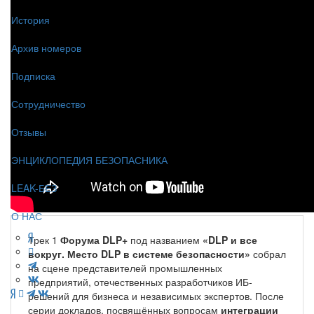
История
Архив номеров
Подписка
Сотрудничество
Отзывы
ЭНЦИКЛОПЕДИЯ БЕЗОПАСНИКА
LEAK-БЕЗ
О НАС
Трек 1
Форума DLP+
под названием
«DLP и все
вокруг. Место DLP в системе безопасности»
собрал
на сцене представителей промышленных
предприятий, отечественных разработчиков ИБ-
решений для бизнеса и независимых экспертов. После
серии докладов, посвящённых вопросам
интеграции