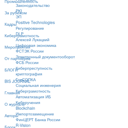
Промышленность
Законодательство
PKI
За рубежом
ЭП
Positive Technologies
Кадры
Регулирование
DLP
Киберграмотность
Алексей Лукацкий
Цифровая экономика
Мероприятия
ФСТЭК России
Электронный документооборот
От партнёров
ФСБ России
Киберпреступность
БЛОГИ
криптография
ГосСОПКА
BIS JOURNAL
Социальная инженерия
Киберграмотность
Главная
Автоматизация ИБ
Киберучения
О журнале
Blockchain
Импортозамещение
Авторы
ФинЦЕРТ Банка России
R-Vision
Блоги