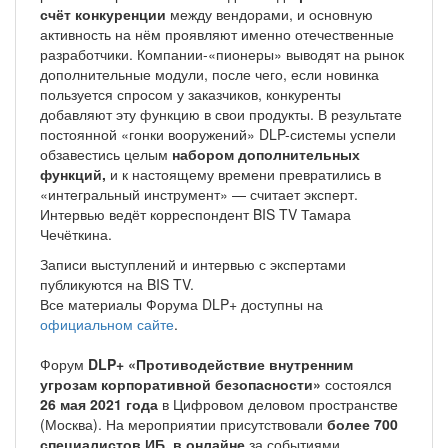
счёт конкуренции
между вендорами, и основную
активность на нём проявляют именно отечественные
разработчики. Компании-«пионеры» выводят на рынок
дополнительные модули, после чего, если новинка
пользуется спросом у заказчиков, конкуренты
добавляют эту функцию в свои продукты. В результате
постоянной «гонки вооружений» DLP-системы успели
обзавестись целым
набором дополнительных
функций,
и к настоящему времени превратились в
«интегральный инструмент» — считает эксперт.
Интервью ведёт корреспондент BIS TV Тамара
Чечёткина.
Записи выступлений и интервью с экспертами
публикуются на BIS TV.
Все материалы Форума DLP+ доступны на
официальном сайте
.
Форум
DLP+ «Противодействие внутренним
угрозам корпоративной безопасности»
состоялся
26 мая 2021 года
в Цифровом деловом пространстве
(Москва). На мероприятии присутствовали
более 700
специалистов ИБ,
в онлайне
за событиями