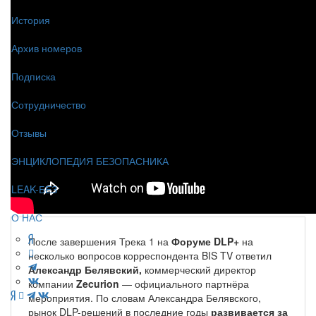
История
Архив номеров
Подписка
Сотрудничество
Отзывы
ЭНЦИКЛОПЕДИЯ БЕЗОПАСНИКА
LEAK-БЕЗ
О НАС
После завершения Трека 1 на
Форуме DLP+
на
несколько вопросов корреспондента BIS TV ответил
Александр Белявский,
коммерческий директор
компании
Zecurion
— официального партнёра
мероприятия. По словам Александра Белявского,
рынок DLP-решений в последние годы
развивается за