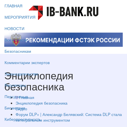
ГЛАВНАЯ
МЕРОПРИЯТИЯ
НОВОСТИ
Все новости
Безопасникам
Комментарии экспертов
Энциклопедия
Законодательство
безопасника
Регуляторы
Персданные
Главная
Энциклопедия безопасника
Биометрия
Видео
Форум DLP+ | Александр Белявский: Система DLP стала
Киберпреступность
интегральным инструментом