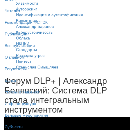
Уязвимости
Аутсорсинг
Читалка
Идентификация и аутентификация
Биометрия
Рекомендации ФСТЭК
Александр Баранов
Киберустойчивость
Публикации
Облака
НКЦКИ
Все публикации
Стандарты
Разведка угроз
О главном
Пентест
Станислав Смышляев
Регуляторы
Форум DLP+ | Александр
Банки
Белявский: Система DLP
Угрозы и решения
стала интегральным
Инфраструктура
инструментом
Деловые мероприятия
Субъекты