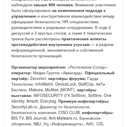
наблюдали
свыше 900 человек.
Внимание участников
было сфокусировано
на комплексном подходе к
управлению
и конструктивном взаимодействии между
офицерами безопасности, HR-специалистами,
руководителями и рядовыми сотрудниками. В ходе 2
дискуссий и 2 круглых столов, а также 4 тематических
треков были рассмотрены
практические аспекты
противодействия внутренним угрозам
— в разрезе
информационной, экономической и собственной
безопасности организаций.
Организатор мероприятия:
«Ростелеком-Солар»;
оператор:
Медиа Группа «Авангард».
Официальный
партнёр:
Zecurion;
партнёры форума:
Гарда
Технологии, InfoWatch, DeviceLock, StaffCop, АйТи
Бастион, Makves, McAfee (MONT);
партнёры
выставки:
INFOSECURITY (ГК Softline), Softline, One
Identity, Artsoft, Everytag.
Премиум инфопартнёры:
SecurityLab.ru, Директор по безопасности,
Безопасность компании, CISO CLUB;
инфопартнёры:
BIS TV, BIS Journal, Anti-Malware.ru, Банковское
обозрение, NBJ, УЦ «Информзащита», АИС, CIS,