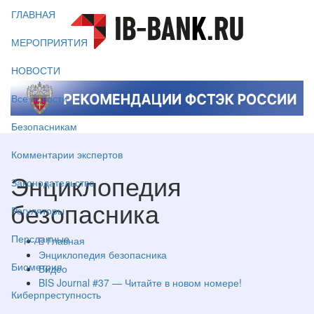
ГЛАВНАЯ
МЕРОПРИЯТИЯ
НОВОСТИ
Все новости
Безопасникам
Комментарии экспертов
Энциклопедия
Законодательство
безопасника
Регуляторы
Персданные
Главная
Энциклопедия безопасника
Биометрия
Видео
BIS Journal #37 — Читайте в новом номере!
Киберпреступность