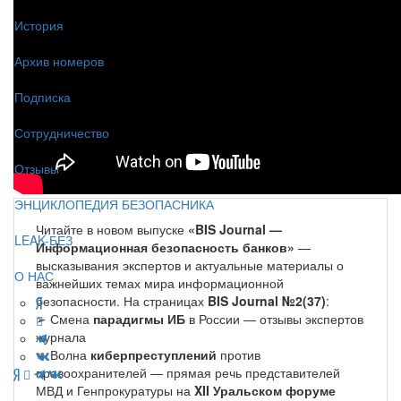
История
Архив номеров
Подписка
Сотрудничество
Отзывы
ЭНЦИКЛОПЕДИЯ БЕЗОПАСНИКА
Читайте в новом выпуске
«BIS Journal —
LEAK-БЕЗ
Информационная безопасность банков»
—
высказывания экспертов и актуальные материалы о
О НАС
важнейших темах мира информационной
безопасности. На страницах
BIS Journal №2(37)
:
➢ Смена
парадигмы ИБ
в России — отзывы экспертов
журнала
➢ Волна
киберпреступлений
против
правоохранителей — прямая речь представителей
МВД и Генпрокуратуры на
XII Уральском форуме