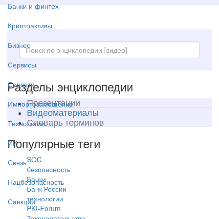
Банки и финтех
Криптоактивы
Бизнес
Сервисы
Разделы энциклопедии
Соцсети
Презентации
Импортозамещение
Видеоматериалы
Словарь терминов
Технологии
Популярные теги
ИИ
SOC
Связь
безопасность
Банки
Нацбезопасность
Банк России
технологии
Санкции
PKI-Forum
Законодательство