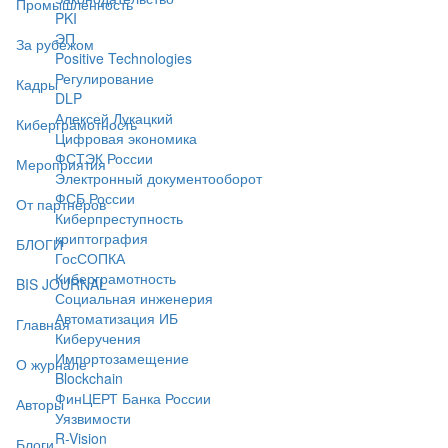
Промышленность
PKI
ЭП
За рубежом
Positive Technologies
Регулирование
Кадры
DLP
Алексей Лукацкий
Киберграмотность
Цифровая экономика
ФСТЭК России
Мероприятия
Электронный документооборот
ФСБ России
От партнёров
Киберпреступность
криптография
БЛОГИ
ГосСОПКА
Киберграмотность
BIS JOURNAL
Социальная инженерия
Автоматизация ИБ
Главная
Киберучения
Импортозамещение
О журнале
Blockchain
ФинЦЕРТ Банка России
Авторы
Уязвимости
R-Vision
Блоги