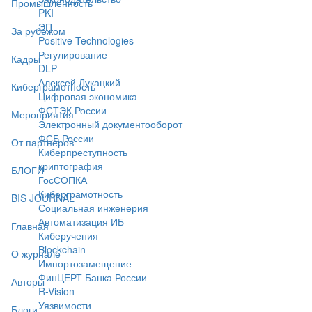
Промышленность
PKI
ЭП
За рубежом
Positive Technologies
Регулирование
Кадры
DLP
Алексей Лукацкий
Киберграмотность
Цифровая экономика
ФСТЭК России
Мероприятия
Электронный документооборот
ФСБ России
От партнёров
Киберпреступность
криптография
БЛОГИ
ГосСОПКА
Киберграмотность
BIS JOURNAL
Социальная инженерия
Автоматизация ИБ
Главная
Киберучения
Blockchain
О журнале
Импортозамещение
ФинЦЕРТ Банка России
Авторы
R-Vision
Уязвимости
Блоги