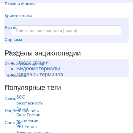
Банки и финтех
Криптоактивы
Бизнес
Сервисы
Разделы энциклопедии
Соцсети
Презентации
Импортозамещение
Видеоматериалы
Словарь терминов
Технологии
Популярные теги
ИИ
SOC
Связь
безопасность
Банки
Нацбезопасность
Банк России
технологии
Санкции
PKI-Forum
Законодательство