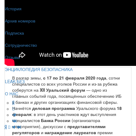
История
Архив номеров
Подписка
Сотрудничество
Отзывы
ЭНЦИКЛОПЕДИЯ БЕЗОПАСНИКА
В разгар зимы,
с 17 по 21 февраля 2020 года
, сотни
LEAK-БЕЗ
специалистов со всех уголков России и из-за рубежа
соберутся на
XII Уральский форум
— одно из
О НАС
главных событий года, посвящённых обеспечению ИБ
в банках и других организациях финансовой сферы.
Начнётся
деловая программа
Уральского форума
18
февраля
: в этот день участников ждут выступления
специалистов
Банка России
(организатора
мероприятия), дискуссии с
представителями
регуляторов
и
награждение лауреатов
премии