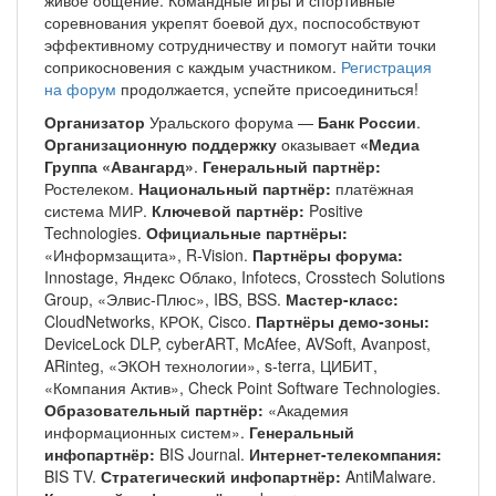
соревнования укрепят боевой дух, поспособствуют
эффективному сотрудничеству и помогут найти точки
соприкосновения с каждым участником.
Регистрация
на форум
продолжается, успейте присоединиться!
Организатор
Уральского форума —
Банк России
.
Организационную поддержку
оказывает
«Медиа
Группа «Авангард»
.
Генеральный партнёр:
Ростелеком.
Национальный партнёр:
платёжная
система МИР.
Ключевой партнёр:
Positive
Technologies.
Официальные партнёры:
«Информзащита», R-Vision.
Партнёры форума:
Innostage, Яндекс Облако, Infotecs, Crosstech Solutions
Group, «Элвис-Плюс», IBS, BSS.
Мастер-класс:
CloudNetworks, КРОК, Cisco.
Партнёры демо-зоны:
DeviceLock DLP, cyberART, McAfee, AVSoft, Avanpost,
ARinteg, «ЭКОН технологии», s-terra, ЦИБИТ,
«Компания Актив», Check Point Software Technologies.
Образовательный партнёр:
«Академия
информационных систем».
Генеральный
инфопартнёр:
BIS Journal.
Интернет-телекомпания:
BIS TV.
Стратегический инфопартнёр:
AntiMalware.