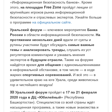
«Информационная безопасность банков». Кроме
этого,
на площадке Free Zone
пройдут лекции от
крупнейших игроков рынка информационной
безопасности и отраслевых экспертов. Узнайте больше
о программе
на официальном сайте.
Уральский форум
— ключевое мероприятие
Банка
России
в области информационной безопасности.
На
протяжении нескольких дней
вдали от суеты и
рутины участники будут обсуждать
самые важные
темы
и
анализировать тренды,
слушать из уст
регуляторов комментарии и узнавать мнения
экспертов
о будущем отрасли.
Также на форуме
найдётся время
для общения
с единомышленниками
в неформальной обстановке, в том числе — в ходе
жарких
спортивных соревнований.
И всё это — в
удивительном краю на юге Урала, среди живописных
гор и чистейшего воздуха!
XII Уральский форум
пройдет
с 17 по 21 февраля
2020 года в ДЦ «Юбилейный»
(Республика
Башкортостан). Специалистов со всей страны ждёт
насыщенная программа, а также новые знакомства и
живое общение. Командные игры и спортивные