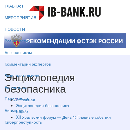
ГЛАВНАЯ
МЕРОПРИЯТИЯ
НОВОСТИ
Все новости
Безопасникам
Комментарии экспертов
Энциклопедия
Законодательство
безопасника
Регуляторы
Персданные
Главная
Энциклопедия безопасника
Биометрия
Видео
XII Уральский форум — День 1: Главные события
Киберпреступность