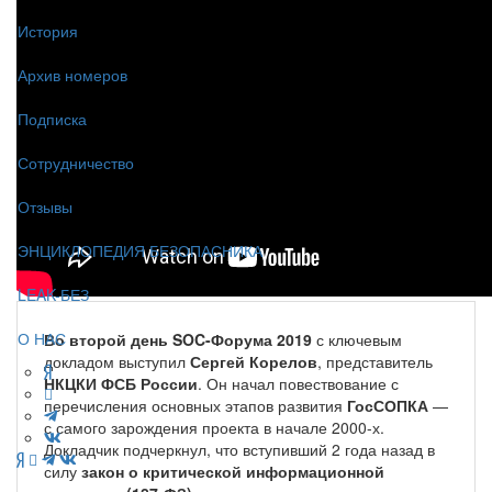
История
Архив номеров
Подписка
Сотрудничество
Отзывы
ЭНЦИКЛОПЕДИЯ БЕЗОПАСНИКА
LEAK-БЕЗ
О НАС
Во второй день SOC-Форума 2019
с ключевым
докладом выступил
Сергей Корелов
, представитель
НКЦКИ ФСБ России
. Он начал повествование с
перечисления основных этапов развития
ГосСОПКА
—
с самого зарождения проекта в начале 2000-х.
Докладчик подчеркнул, что вступивший 2 года назад в
силу
закон о критической информационной