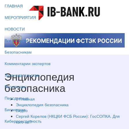
ГЛАВНАЯ
МЕРОПРИЯТИЯ
НОВОСТИ
Все новости
Безопасникам
Комментарии экспертов
Энциклопедия
Законодательство
безопасника
Регуляторы
Персданные
Главная
Энциклопедия безопасника
Биометрия
Видео
Сергей Корелов (НКЦКИ ФСБ России): ГосСОПКА. Для
Киберпреступность
кого же?