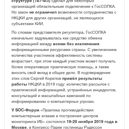
структуре (187-ФЗ)
сделал для некоторых
организаций обязательным подключение к ГосСОПКА.
Но закон
не ограничил
возможности сотрудничества с
НКЦКИ для других организаций, не являющихся
субъектами КИИ.
По словам представителя регулятора, ГосСОПКА
изначально задумывалась как средство обмена
информацией между
всеми без исключения
информационными ресурсами страны. С увеличением
количества участников эффективность системы
возрастает, при этом каждый участник может получать
более оперативную практическую помощь, а также
вносить свой вклад в общее дело. В подтверждение
этих слов Сергей Корелов
привёл результаты
работы
НКЦКИ в 2019 году: количество рассылок с
практической информацией, устранённых инцидентов,
консультаций и масштабных кампаний по
информированию о компьютерных угрозах.
V SOC-Форум
«Практика противодействия
компьютерным атакам и построения центров
мониторинга ИБ» состоялся
19-20 ноября 2019 года в
Москве
, в Конгресс-Парке гостиницы Рэдиссон