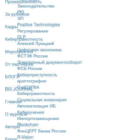
Промышленность
Законодательство
PKI
За рубежом
ЭП
Positive Technologies
Кадры
Регулирование
DLP
Киберграмотность
Алексей Лукацкий
Цифровая экономика
Мероприятия
ФСТЭК России
Электронный документооборот
От партнёров
ФСБ России
Киберпреступность
БЛОГИ
криптография
ГосСОПКА
BIS JOURNAL
Киберграмотность
Социальная инженерия
Главная
Автоматизация ИБ
Киберучения
О журнале
Импортозамещение
Blockchain
Авторы
ФинЦЕРТ Банка России
R-Vision
Блоги