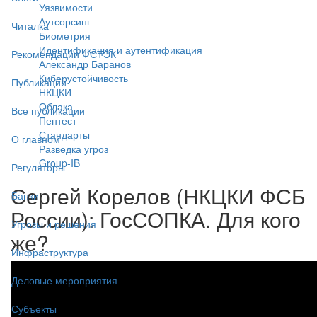
Уязвимости
Аутсорсинг
Читалка
Биометрия
Идентификация и аутентификация
Рекомендации ФСТЭК
Александр Баранов
Киберустойчивость
Публикации
НКЦКИ
Облака
Все публикации
Пентест
Стандарты
О главном
Разведка угроз
Group-IB
Регуляторы
Сергей Корелов (НКЦКИ ФСБ
Банки
России): ГосСОПКА. Для кого
Угрозы и решения
же?
Инфраструктура
Деловые мероприятия
Субъекты