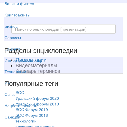
Банки и финтех
Криптоактивы
Бизнес
Сервисы
Разделы энциклопедии
Соцсети
Презентации
Импортозамещение
Видеоматериалы
Словарь терминов
Технологии
Популярные теги
ИИ
SOC
Связь
Уральский форум 2020
Уральский форум 2019
Нацбезопасность
SOC Форум 2019
SOC Форум 2018
Санкции
технологии
электронная подпись