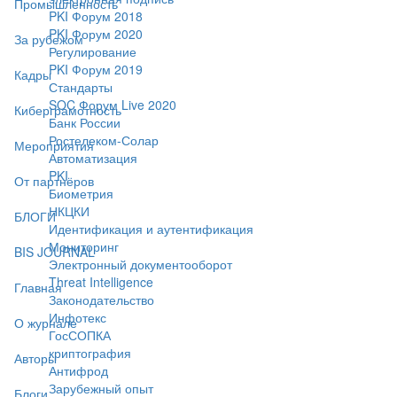
Промышленность
PKI Форум 2018
PKI Форум 2020
За рубежом
Регулирование
PKI Форум 2019
Кадры
Стандарты
SOC Форум Live 2020
Киберграмотность
Банк России
Ростелеком-Солар
Мероприятия
Автоматизация
PKI
От партнёров
Биометрия
НКЦКИ
БЛОГИ
Идентификация и аутентификация
Мониторинг
BIS JOURNAL
Электронный документооборот
Threat Intelligence
Главная
Законодательство
Инфотекс
О журнале
ГосСОПКА
криптография
Авторы
Антифрод
Зарубежный опыт
Блоги