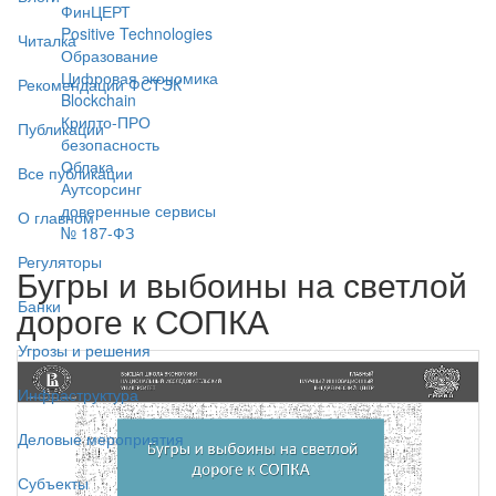
ФинЦЕРТ
Positive Technologies
Читалка
Образование
Цифровая экономика
Рекомендации ФСТЭК
Blockchain
Крипто-ПРО
Публикации
безопасность
Облака
Все публикации
Аутсорсинг
доверенные сервисы
О главном
№ 187-ФЗ
Регуляторы
Бугры и выбоины на светлой
Банки
дороге к СОПКА
Угрозы и решения
Инфраструктура
Деловые мероприятия
Субъекты