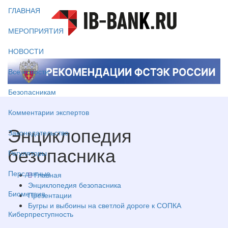
ГЛАВНАЯ
МЕРОПРИЯТИЯ
НОВОСТИ
Все новости
Безопасникам
Комментарии экспертов
Энциклопедия
Законодательство
безопасника
Регуляторы
Персданные
Главная
Энциклопедия безопасника
Биометрия
Презентации
Бугры и выбоины на светлой дороге к СОПКА
Киберпреступность