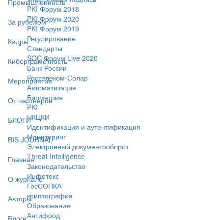
Промышленность
PKI Форум 2018
PKI Форум 2020
За рубежом
PKI Форум 2019
Регулирование
Кадры
Стандарты
SOC Форум Live 2020
Киберграмотность
Банк России
Ростелеком-Солар
Мероприятия
Автоматизация
Биометрия
От партнёров
PKI
НКЦКИ
БЛОГИ
Идентификация и аутентификация
Мониторинг
BIS JOURNAL
Электронный документооборот
Threat Intelligence
Главная
Законодательство
Инфотекс
О журнале
ГосСОПКА
криптография
Авторы
Образование
Антифрод
Блоги