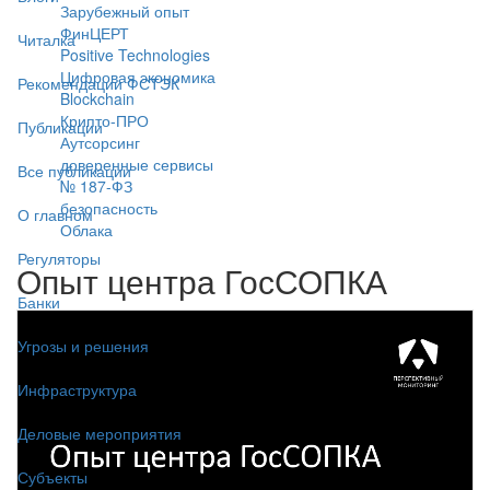
Зарубежный опыт
ФинЦЕРТ
Читалка
Positive Technologies
Цифровая экономика
Рекомендации ФСТЭК
Blockchain
Крипто-ПРО
Публикации
Аутсорсинг
доверенные сервисы
Все публикации
№ 187-ФЗ
безопасность
О главном
Облака
Регуляторы
Опыт центра ГосСОПКА
Банки
Угрозы и решения
Инфраструктура
Деловые мероприятия
Субъекты