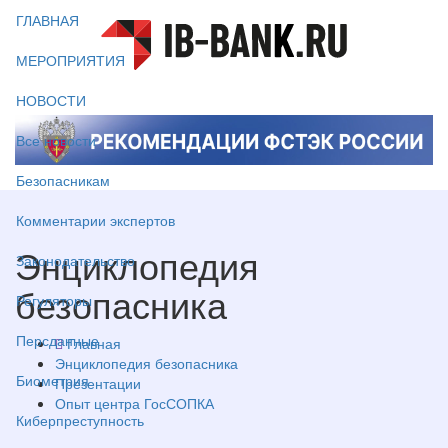
ГЛАВНАЯ
МЕРОПРИЯТИЯ
НОВОСТИ
Все новости
Безопасникам
Комментарии экспертов
Энциклопедия
Законодательство
безопасника
Регуляторы
Персданные
Главная
Энциклопедия безопасника
Биометрия
Презентации
Опыт центра ГосСОПКА
Киберпреступность