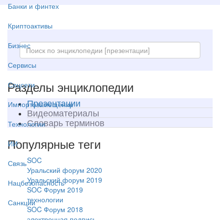
Банки и финтех
Криптоактивы
Бизнес
Сервисы
Разделы энциклопедии
Соцсети
Презентации
Импортозамещение
Видеоматериалы
Словарь терминов
Технологии
Популярные теги
ИИ
SOC
Связь
Уральский форум 2020
Уральский форум 2019
Нацбезопасность
SOC Форум 2019
технологии
Санкции
SOC Форум 2018
электронная подпись