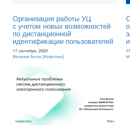
Организация работы УЦ
С
с учетом новых возможностей
о
по дистанционной
э
идентификации пользователей
и
17 сентября, 2020
1
Мелузов Антон
[Инфотекс]
М