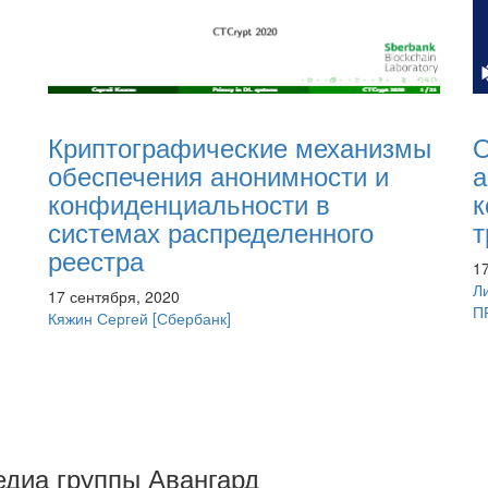
О
Криптографические механизмы
а
обеспечения анонимности и
к
конфиденциальности в
т
системах распределенного
реестра
1
Л
17 сентября, 2020
П
Кяжин Сергей
[Сбербанк]
Медиа группы Авангард