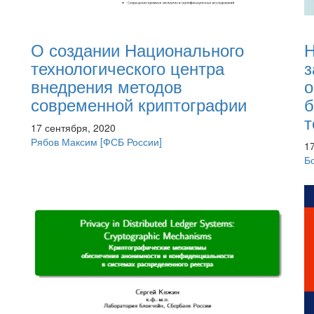
О создании Национального
Н
технологического центра
з
внедрения методов
о
современной криптографии
б
т
17 сентября, 2020
Рябов Максим
[ФСБ России]
1
Б