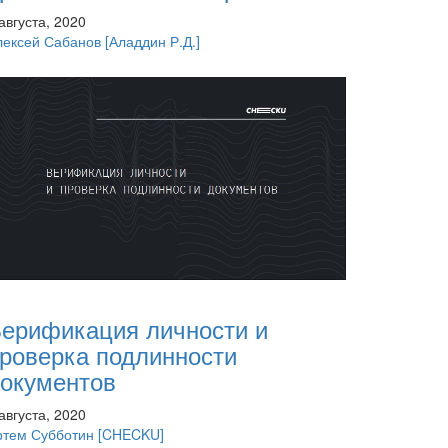
августа, 2020
лексей Сабанов
[Аладдин Р.Д.]
ерификация личности и
роверка подлинности
окументов
августа, 2020
ртем Субботин
[CHECKU]