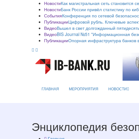
Новости
Как магистральная сеть становится с
Новости
Банк России привёл статистику по ки
События
Конференция по сетевой безопаснос
Публикации
Цифровой рубль. Ключевые аспек
Видео
Вышел в свет долгожданный пятидесяты
Видео
BIS Journal №51 "Информационная без
Публикации
Опорная инфраструктура банков в
ГЛАВНАЯ
МЕРОПРИЯТИЯ
НОВОСТИ
Энциклопедия безо
Главная