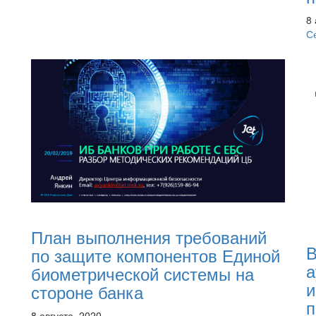
8 
С
План выполнения требований
В
по защите компонентов Единой
а
биометрической системы на
и
стороне банка
п
8 августа, 2020