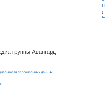
п
8 
А
Медиа группы Авангард
циальности персональных данных
а