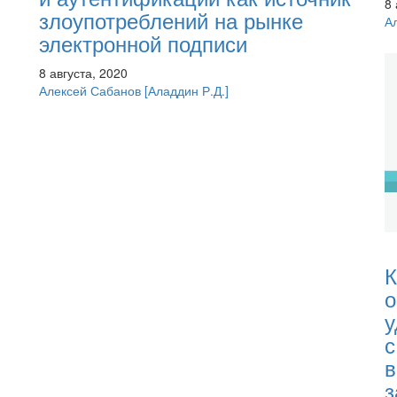
8 
злоупотреблений на рынке
А
электронной подписи
8 августа, 2020
Алексей Сабанов
[Аладдин Р.Д.]
К
о
у
с
в
з