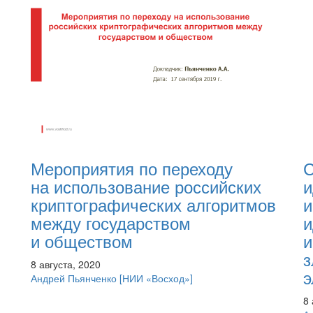
Мероприятия по переходу
С
на использование российских
и
криптографических алгоритмов
и
между государством
и
и обществом
и
з
8 августа, 2020
э
Андрей Пьянченко
[НИИ «Восход»]
8 