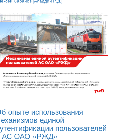
лексей Сабанов
[Аладдин Р.Д.]
б опыте использования
еханизмов единой
утентификации пользователей
в АС ОАО «РЖД»