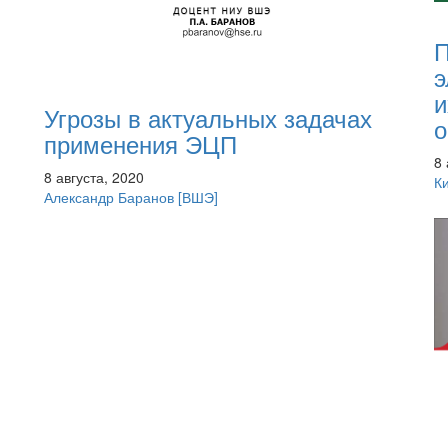
П
э
и
Угрозы в актуальных задачах
о
применения ЭЦП
8 
8 августа, 2020
К
Александр Баранов
[ВШЭ]