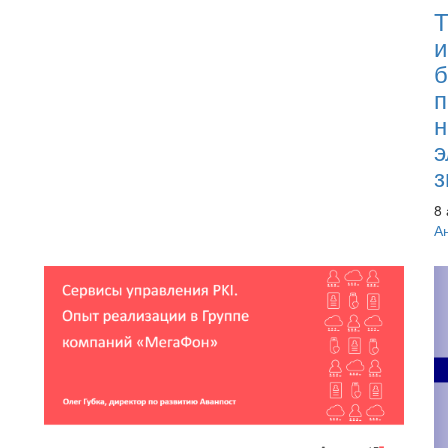
Т
и
б
п
н
э
з
8 
А