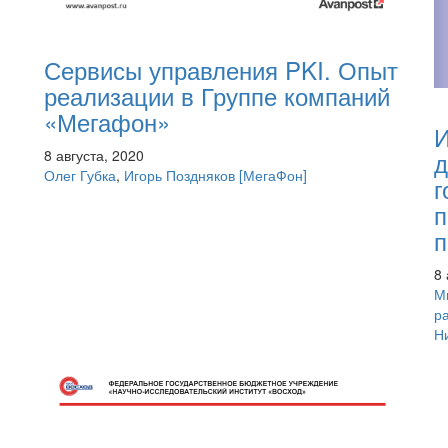
Сервисы управления PKI. Опыт
реализации в Группе компаний
«Мегафон»
И
8 августа, 2020
д
Олег Губка
,
Игорь Поздняков
[МегаФон]
г
п
п
8 
М
р
Н