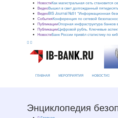
Новости
Как магистральная сеть становится с
Видео
Вышел в свет долгожданный пятидесяты
Видео
BIS Journal №51 "Информационная без
События
Конференция по сетевой безопаснос
Публикации
Опорная инфраструктура банков в
Публикации
Цифровой рубль. Ключевые аспек
Новости
Банк России привёл статистику по ки
ГЛАВНАЯ
МЕРОПРИЯТИЯ
НОВОСТИ
Энциклопедия безо
Главная