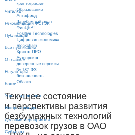
криптография
Образование
Читалка
Антифрод
Зарубежный опыт
Рекомендации ФСТЭК
ФинЦЕРТ
Positive Technologies
Публикации
Цифровая экономика
Blockchain
Все публикации
Крипто-ПРО
Аутсорсинг
О главном
доверенные сервисы
№ 187-ФЗ
Регуляторы
безопасность
Облака
Банки
Текущее состояние
Угрозы и решения
и перспективы развития
Инфраструктура
безбумажных технологий
Деловые мероприятия
перевозок грузов в ОАО
Субъекты