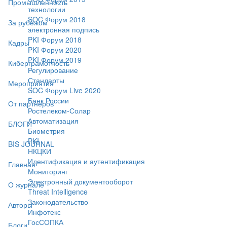
Промышленность
технологии
SOC Форум 2018
За рубежом
электронная подпись
PKI Форум 2018
Кадры
PKI Форум 2020
PKI Форум 2019
Киберграмотность
Регулирование
Стандарты
Мероприятия
SOC Форум Live 2020
Банк России
От партнёров
Ростелеком-Солар
Автоматизация
БЛОГИ
Биометрия
PKI
BIS JOURNAL
НКЦКИ
Идентификация и аутентификация
Главная
Мониторинг
Электронный документооборот
О журнале
Threat Intelligence
Законодательство
Авторы
Инфотекс
ГосСОПКА
Блоги