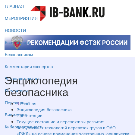
ГЛАВНАЯ
МЕРОПРИЯТИЯ
НОВОСТИ
Все новости
Безопасникам
Комментарии экспертов
Энциклопедия
Законодательство
безопасника
Регуляторы
Персданные
Главная
Энциклопедия безопасника
Биометрия
Презентации
Текущее состояние и перспективы развития
Киберпреступность
безбумажных технологий перевозок грузов в ОАО
«РЖД» на основе применения электронных юридически