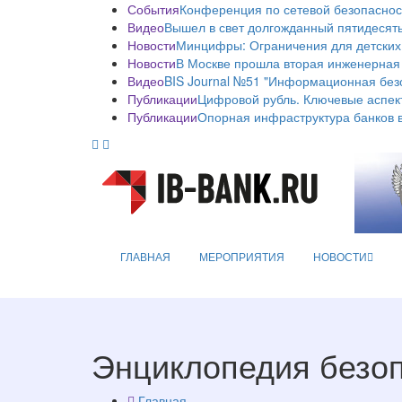
События
Конференция по сетевой безопаснос
Видео
Вышел в свет долгожданный пятидесяты
Новости
Минцифры: Ограничения для детских
Новости
В Москве прошла вторая инженерная
Видео
BIS Journal №51 "Информационная без
Публикации
Цифровой рубль. Ключевые аспек
Публикации
Опорная инфраструктура банков в
ГЛАВНАЯ
МЕРОПРИЯТИЯ
НОВОСТИ
Энциклопедия безо
Главная