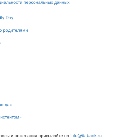
циальности персональных данных
ty Day
ко родителями
а
когда»
систентом»
росы и пожелания присылайте на
info@ib-bank.ru