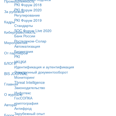
Промышленность
PKI Форум 2018
PKI Форум 2020
За рубежом
Регулирование
PKI Форум 2019
Кадры
Стандарты
SOC Форум Live 2020
Киберграмотность
Банк России
Ростелеком-Солар
Мероприятия
Автоматизация
Биометрия
От партнёров
PKI
НКЦКИ
БЛОГИ
Идентификация и аутентификация
Электронный документооборот
BIS JOURNAL
Мониторинг
Threat Intelligence
Главная
Законодательство
Инфотекс
О журнале
ГосСОПКА
криптография
Авторы
Антифрод
Зарубежный опыт
Блоги