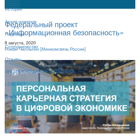
История
Архив номеров
Федеральный проект
«Информационная безопасность»
Подписка
8 августа, 2020
Сотрудничество
Роман Чаплыгин
[Минкомсвязь России]
Отзывы
ЭНЦИКЛОПЕДИЯ БЕЗОПАСНИКА
LEAK-БЕЗ
О НАС