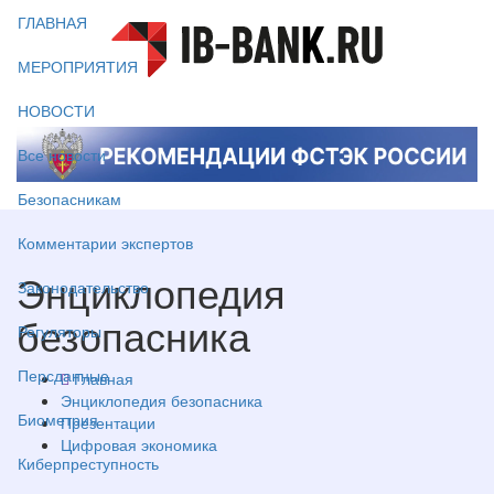
ГЛАВНАЯ
МЕРОПРИЯТИЯ
НОВОСТИ
Все новости
Безопасникам
Комментарии экспертов
Энциклопедия
Законодательство
безопасника
Регуляторы
Персданные
Главная
Энциклопедия безопасника
Биометрия
Презентации
Цифровая экономика
Киберпреступность