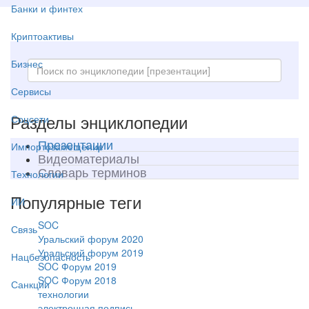
Банки и финтех
Криптоактивы
Бизнес
Сервисы
Разделы энциклопедии
Соцсети
Презентации
Импортозамещение
Видеоматериалы
Словарь терминов
Технологии
Популярные теги
ИИ
SOC
Связь
Уральский форум 2020
Уральский форум 2019
Нацбезопасность
SOC Форум 2019
SOC Форум 2018
Санкции
технологии
электронная подпись