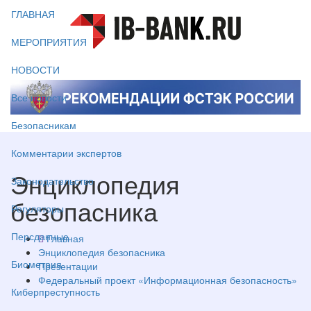
ГЛАВНАЯ
МЕРОПРИЯТИЯ
НОВОСТИ
Все новости
Безопасникам
Комментарии экспертов
Энциклопедия
Законодательство
безопасника
Регуляторы
Персданные
Главная
Энциклопедия безопасника
Биометрия
Презентации
Федеральный проект «Информационная безопасность»
Киберпреступность