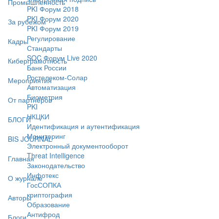
Промышленность
PKI Форум 2018
PKI Форум 2020
За рубежом
PKI Форум 2019
Регулирование
Кадры
Стандарты
SOC Форум Live 2020
Киберграмотность
Банк России
Ростелеком-Солар
Мероприятия
Автоматизация
Биометрия
От партнёров
PKI
НКЦКИ
БЛОГИ
Идентификация и аутентификация
Мониторинг
BIS JOURNAL
Электронный документооборот
Threat Intelligence
Главная
Законодательство
Инфотекс
О журнале
ГосСОПКА
криптография
Авторы
Образование
Антифрод
Блоги