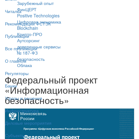
Зарубежный опыт
ФинЦЕРТ
Читалка
Positive Technologies
Цифровая экономика
Рекомендации ФСТЭК
Blockchain
Крипто-ПРО
Публикации
Аутсорсинг
доверенные сервисы
Все публикации
№ 187-ФЗ
безопасность
О главном
Облака
Регуляторы
Федеральный проект
Банки
«Информационная
безопасность»
Угрозы и решения
Инфраструктура
Деловые мероприятия
Субъекты