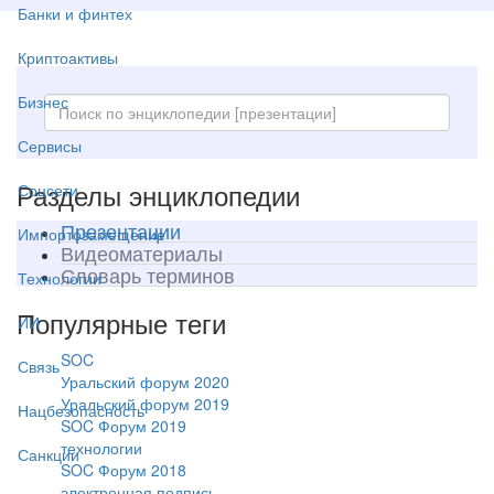
Банки и финтех
Криптоактивы
Бизнес
Сервисы
Разделы энциклопедии
Соцсети
Презентации
Импортозамещение
Видеоматериалы
Словарь терминов
Технологии
Популярные теги
ИИ
SOC
Связь
Уральский форум 2020
Уральский форум 2019
Нацбезопасность
SOC Форум 2019
технологии
Санкции
SOC Форум 2018
электронная подпись