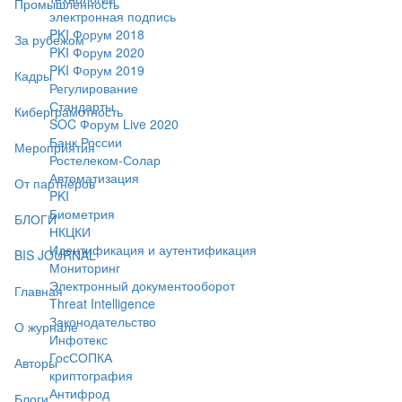
Промышленность
электронная подпись
PKI Форум 2018
За рубежом
PKI Форум 2020
PKI Форум 2019
Кадры
Регулирование
Стандарты
Киберграмотность
SOC Форум Live 2020
Банк России
Мероприятия
Ростелеком-Солар
Автоматизация
От партнёров
PKI
Биометрия
БЛОГИ
НКЦКИ
Идентификация и аутентификация
BIS JOURNAL
Мониторинг
Электронный документооборот
Главная
Threat Intelligence
Законодательство
О журнале
Инфотекс
ГосСОПКА
Авторы
криптография
Антифрод
Блоги