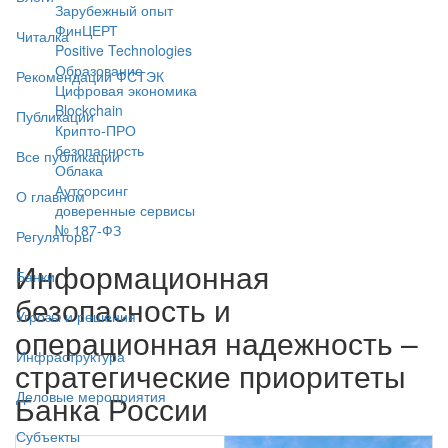
Зарубежный опыт
ФинЦЕРТ
Читалка
Positive Technologies
Образование
Рекомендации ФСТЭК
Цифровая экономика
Blockchain
Публикации
Крипто-ПРО
безопасность
Все публикации
Облака
Аутсорсинг
О главном
доверенные сервисы
№ 187-ФЗ
Регуляторы
Информационная
Банки
безопасность и
Угрозы и решения
операционная надежность –
Инфраструктура
стратегические приоритеты
Деловые мероприятия
Банка России
Субъекты