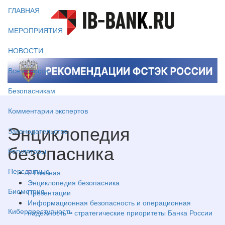
ГЛАВНАЯ
МЕРОПРИЯТИЯ
НОВОСТИ
Все новости
Безопасникам
Комментарии экспертов
Энциклопедия
Законодательство
безопасника
Регуляторы
Персданные
Главная
Энциклопедия безопасника
Биометрия
Презентации
Информационная безопасность и операционная
Киберпреступность
надежность – стратегические приоритеты Банка России