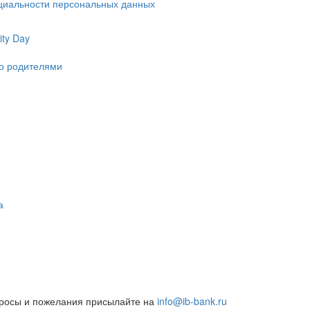
циальности персональных данных
ty Day
ко родителями
а
росы и пожелания присылайте на
info@ib-bank.ru