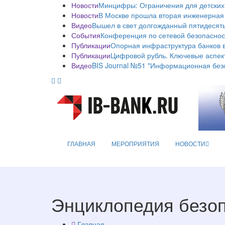
Новости
Минцифры: Ограничения для детских
Новости
В Москве прошла вторая инженерная
Видео
Вышел в свет долгожданный пятидесяты
События
Конференция по сетевой безопаснос
Публикации
Опорная инфраструктура банков в
Публикации
Цифровой рубль. Ключевые аспек
Видео
BIS Journal №51 "Информационная без
ГЛАВНАЯ
МЕРОПРИЯТИЯ
НОВОСТИ
Энциклопедия безо
Главная