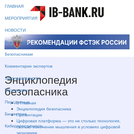
ГЛАВНАЯ
МЕРОПРИЯТИЯ
НОВОСТИ
Все новости
Безопасникам
Комментарии экспертов
Энциклопедия
Законодательство
безопасника
Регуляторы
Персданные
Главная
Энциклопедия безопасника
Биометрия
Презентации
Цифровая платформа — это не столько технология,
Киберпреступность
сколько изменение мышления в условиях цифровой
экономики