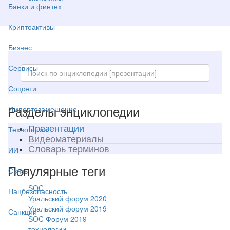
Банки и финтех
Криптоактивы
Бизнес
Сервисы
Соцсети
Разделы энциклопедии
Импортозамещение
Презентации
Технологии
Видеоматериалы
Словарь терминов
ИИ
Популярные теги
Связь
SOC
Нацбезопасность
Уральский форум 2020
Уральский форум 2019
Санкции
SOC Форум 2019
технологии