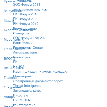
Промышленность
SOC Форум 2018
электронная подпись
За рубежом
PKI Форум 2018
PKI Форум 2020
Кадры
PKI Форум 2019
Регулирование
Киберграмотность
Стандарты
SOC Форум Live 2020
Мероприятия
Банк России
Ростелеком-Солар
От партнёров
Автоматизация
Биометрия
БЛОГИ
PKI
НКЦКИ
BIS JOURNAL
Идентификация и аутентификация
Мониторинг
Главная
Электронный документооборот
Threat Intelligence
О журнале
Законодательство
Инфотекс
Авторы
ГосСОПКА
криптография
Блоги