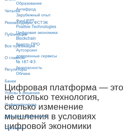
Образование
Антифрод
Читалка
Зарубежный опыт
ФинЦЕРТ
Рекомендации ФСТЭК
Positive Technologies
Цифровая экономика
Публикации
Blockchain
Крипто-ПРО
Все публикации
Аутсорсинг
доверенные сервисы
О главном
№ 187-ФЗ
безопасность
Регуляторы
Облака
Банки
Цифровая платформа — это
Угрозы и решения
не столько технология,
сколько изменение
Инфраструктура
мышления в условиях
Деловые мероприятия
цифровой экономики
Субъекты