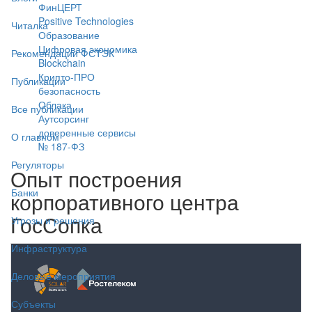
ФинЦЕРТ
Positive Technologies
Читалка
Образование
Цифровая экономика
Рекомендации ФСТЭК
Blockchain
Крипто-ПРО
Публикации
безопасность
Облака
Все публикации
Аутсорсинг
доверенные сервисы
О главном
№ 187-ФЗ
Регуляторы
Опыт построения
Банки
корпоративного центра
ГосСопка
Угрозы и решения
Инфраструктура
Деловые мероприятия
Субъекты