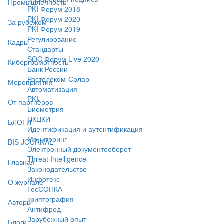
Промышленность
PKI Форум 2018
PKI Форум 2020
За рубежом
PKI Форум 2019
Регулирование
Кадры
Стандарты
SOC Форум Live 2020
Киберграмотность
Банк России
Ростелеком-Солар
Мероприятия
Автоматизация
PKI
От партнёров
Биометрия
НКЦКИ
БЛОГИ
Идентификация и аутентификация
Мониторинг
BIS JOURNAL
Электронный документооборот
Threat Intelligence
Главная
Законодательство
Инфотекс
О журнале
ГосСОПКА
криптография
Авторы
Антифрод
Зарубежный опыт
Блоги