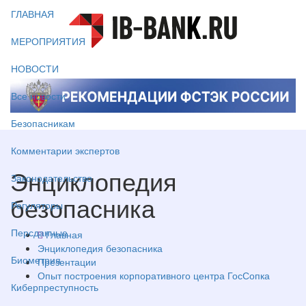
ГЛАВНАЯ
МЕРОПРИЯТИЯ
НОВОСТИ
Все новости
Безопасникам
Комментарии экспертов
Энциклопедия
Законодательство
безопасника
Регуляторы
Персданные
Главная
Энциклопедия безопасника
Биометрия
Презентации
Опыт построения корпоративного центра ГосСопка
Киберпреступность