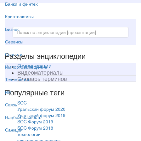
Банки и финтех
Криптоактивы
Бизнес
Сервисы
Разделы энциклопедии
Соцсети
Презентации
Импортозамещение
Видеоматериалы
Словарь терминов
Технологии
Популярные теги
ИИ
SOC
Связь
Уральский форум 2020
Уральский форум 2019
Нацбезопасность
SOC Форум 2019
SOC Форум 2018
Санкции
технологии
электронная подпись