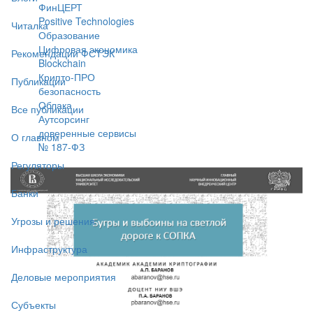
ФинЦЕРТ
Positive Technologies
Читалка
Образование
Цифровая экономика
Рекомендации ФСТЭК
Blockchain
Крипто-ПРО
Публикации
безопасность
Облака
Все публикации
Аутсорсинг
доверенные сервисы
О главном
№ 187-ФЗ
Регуляторы
Банки
Угрозы и решения
Инфраструктура
Деловые мероприятия
Субъекты