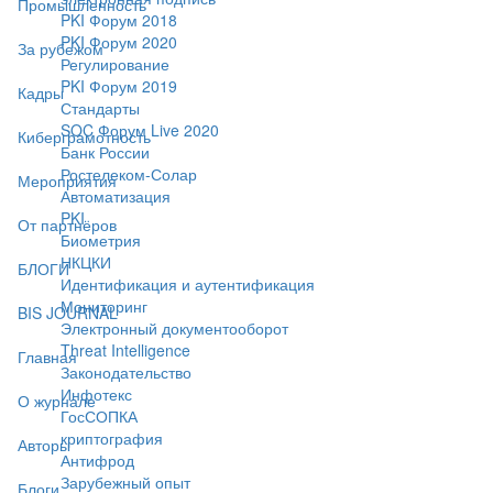
Промышленность
PKI Форум 2018
PKI Форум 2020
За рубежом
Регулирование
PKI Форум 2019
Кадры
Стандарты
SOC Форум Live 2020
Киберграмотность
Банк России
Ростелеком-Солар
Мероприятия
Автоматизация
PKI
От партнёров
Биометрия
НКЦКИ
БЛОГИ
Идентификация и аутентификация
Мониторинг
BIS JOURNAL
Электронный документооборот
Threat Intelligence
Главная
Законодательство
Инфотекс
О журнале
ГосСОПКА
криптография
Авторы
Антифрод
Зарубежный опыт
Блоги