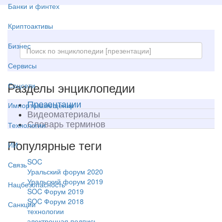
Банки и финтех
Криптоактивы
Бизнес
Сервисы
Разделы энциклопедии
Соцсети
Презентации
Импортозамещение
Видеоматериалы
Словарь терминов
Технологии
Популярные теги
ИИ
SOC
Связь
Уральский форум 2020
Уральский форум 2019
Нацбезопасность
SOC Форум 2019
SOC Форум 2018
Санкции
технологии
электронная подпись