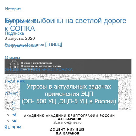
История
Бугры и выбоины на светлой дороге
Архив номеров
к СОПКА
Подписка
8 августа, 2020
Александр Баранов
[ГНИВЦ]
Сотрудничество
Отзывы
ЭНЦИКЛОПЕДИЯ БЕЗОПАСНИКА
LEAK-БЕЗ
О НАС