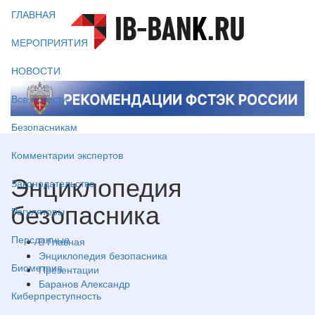
ГЛАВНАЯ
МЕРОПРИЯТИЯ
НОВОСТИ
Все новости
Безопасникам
Комментарии экспертов
Энциклопедия
Законодательство
безопасника
Регуляторы
Персданные
Главная
Энциклопедия безопасника
Биометрия
Презентации
Баранов Александр
Киберпреступность