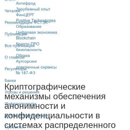
Антифрод
Зарубежный опыт
Читалка
ФинЦЕРТ
Positive Technologies
Рекомендации ФСТЭК
Образование
Цифровая экономика
Публикации
Blockchain
Крипто-ПРО
Все публикации
безопасность
Облака
О главном
Аутсорсинг
доверенные сервисы
Регуляторы
№ 187-ФЗ
Банки
Криптографические
Угрозы и решения
механизмы обеспечения
анонимности и
Инфраструктура
конфиденциальности в
Деловые мероприятия
системах распределенного
Субъекты