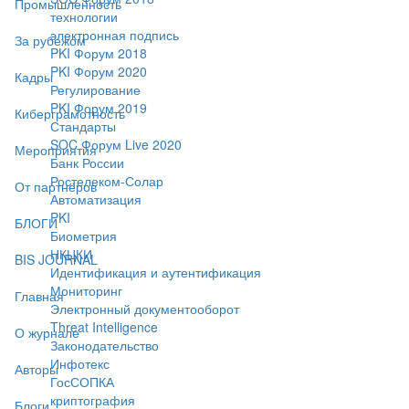
Промышленность
технологии
электронная подпись
За рубежом
PKI Форум 2018
PKI Форум 2020
Кадры
Регулирование
PKI Форум 2019
Киберграмотность
Стандарты
SOC Форум Live 2020
Мероприятия
Банк России
Ростелеком-Солар
От партнёров
Автоматизация
PKI
БЛОГИ
Биометрия
НКЦКИ
BIS JOURNAL
Идентификация и аутентификация
Мониторинг
Главная
Электронный документооборот
Threat Intelligence
О журнале
Законодательство
Инфотекс
Авторы
ГосСОПКА
криптография
Блоги