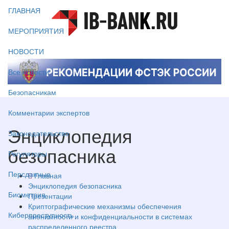
ГЛАВНАЯ
МЕРОПРИЯТИЯ
НОВОСТИ
Все новости
Безопасникам
Комментарии экспертов
Энциклопедия
Законодательство
безопасника
Регуляторы
Персданные
Главная
Энциклопедия безопасника
Биометрия
Презентации
Криптографические механизмы обеспечения
Киберпреступность
анонимности и конфиденциальности в системах
распределенного реестра