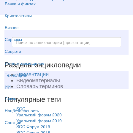
Банки и финтех
Криптоактивы
Бизнес
Сервисы
Соцсети
Разделы энциклопедии
Импортозамещение
Презентации
Технологии
Видеоматериалы
Словарь терминов
ИИ
Популярные теги
Связь
SOC
Нацбезопасность
Уральский форум 2020
Уральский форум 2019
Санкции
SOC Форум 2019
SOC Форум 2018