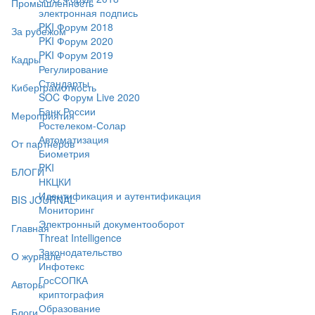
Промышленность
электронная подпись
PKI Форум 2018
За рубежом
PKI Форум 2020
PKI Форум 2019
Кадры
Регулирование
Стандарты
Киберграмотность
SOC Форум Live 2020
Банк России
Мероприятия
Ростелеком-Солар
Автоматизация
От партнёров
Биометрия
PKI
БЛОГИ
НКЦКИ
Идентификация и аутентификация
BIS JOURNAL
Мониторинг
Электронный документооборот
Главная
Threat Intelligence
Законодательство
О журнале
Инфотекс
ГосСОПКА
Авторы
криптография
Образование
Блоги