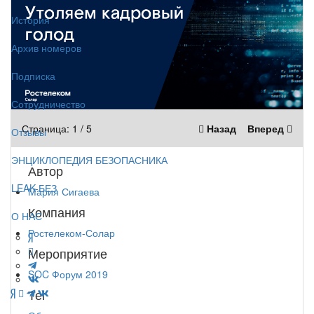
История
Архив номеров
Подписка
Сотрудничество
Страница:
1
/
5
Назад
Вперед
Отзывы
ЭНЦИКЛОПЕДИЯ БЕЗОПАСНИКА
Автор
LEAK-БЕЗ
Мария Сигаева
Компания
О НАС
Ростелеком-Солар
Мероприятие
SOC Форум 2019
Тег