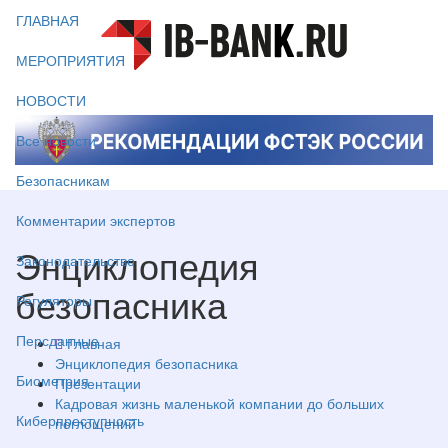
ГЛАВНАЯ
МЕРОПРИЯТИЯ
НОВОСТИ
Все новости
Безопасникам
Комментарии экспертов
Энциклопедия
Законодательство
безопасника
Регуляторы
Персданные
Главная
Энциклопедия безопасника
Биометрия
Презентации
Кадровая жизнь маленькой компании до больших
Киберпреступность
поглощений