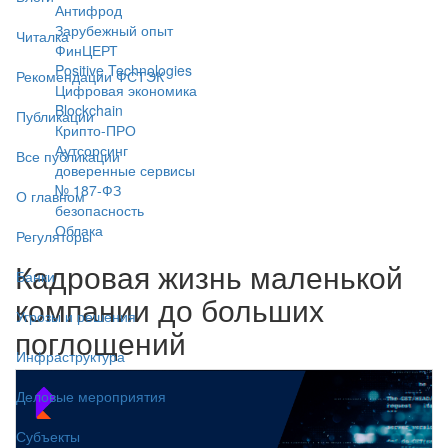
Антифрод
Зарубежный опыт
Читалка
ФинЦЕРТ
Positive Technologies
Рекомендации ФСТЭК
Цифровая экономика
Blockchain
Публикации
Крипто-ПРО
Аутсорсинг
Все публикации
доверенные сервисы
№ 187-ФЗ
О главном
безопасность
Облака
Регуляторы
Кадровая жизнь маленькой
Банки
компании до больших
Угрозы и решения
поглощений
Инфраструктура
Деловые мероприятия
Субъекты