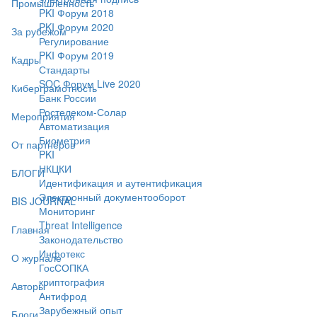
Промышленность
PKI Форум 2018
PKI Форум 2020
За рубежом
Регулирование
PKI Форум 2019
Кадры
Стандарты
SOC Форум Live 2020
Киберграмотность
Банк России
Ростелеком-Солар
Мероприятия
Автоматизация
Биометрия
От партнёров
PKI
НКЦКИ
БЛОГИ
Идентификация и аутентификация
Электронный документооборот
BIS JOURNAL
Мониторинг
Threat Intelligence
Главная
Законодательство
Инфотекс
О журнале
ГосСОПКА
криптография
Авторы
Антифрод
Зарубежный опыт
Блоги