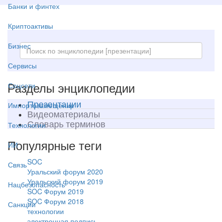
Банки и финтех
Криптоактивы
Бизнес
Сервисы
Разделы энциклопедии
Соцсети
Презентации
Импортозамещение
Видеоматериалы
Словарь терминов
Технологии
Популярные теги
ИИ
SOC
Связь
Уральский форум 2020
Уральский форум 2019
Нацбезопасность
SOC Форум 2019
SOC Форум 2018
Санкции
технологии
электронная подпись