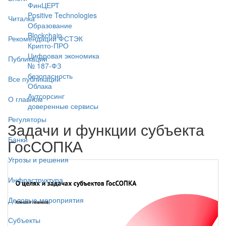
ФинЦЕРТ
Positive Technologies
Читалка
Образование
Blockchain
Рекомендации ФСТЭК
Крипто-ПРО
Цифровая экономика
Публикации
№ 187-ФЗ
безопасность
Все публикации
Облака
Аутсорсинг
О главном
доверенные сервисы
Регуляторы
Задачи и функции субъекта
Банки
ГосСОПКА
Угрозы и решения
Инфраструктура
Деловые мероприятия
Субъекты