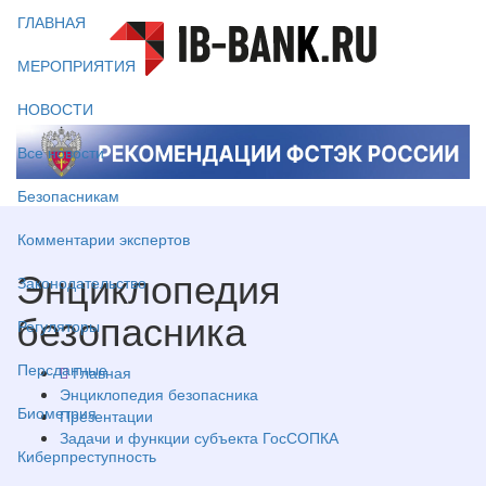
ГЛАВНАЯ
МЕРОПРИЯТИЯ
НОВОСТИ
Все новости
Безопасникам
Комментарии экспертов
Энциклопедия
Законодательство
безопасника
Регуляторы
Персданные
Главная
Энциклопедия безопасника
Биометрия
Презентации
Задачи и функции субъекта ГосСОПКА
Киберпреступность