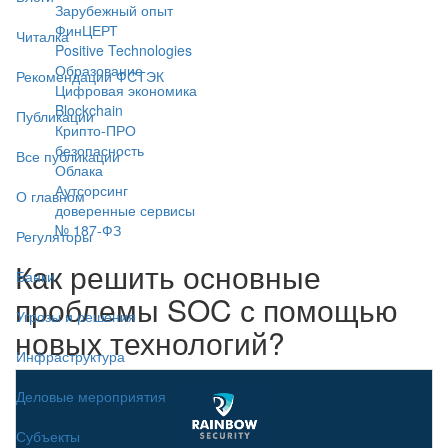
Зарубежный опыт
ФинЦЕРТ
Читалка
Positive Technologies
Образование
Рекомендации ФСТЭК
Цифровая экономика
Blockchain
Публикации
Крипто-ПРО
безопасность
Все публикации
Облака
Аутсорсинг
О главном
доверенные сервисы
№ 187-ФЗ
Регуляторы
Как решить основные
Банки
проблемы SOC с помощью
Угрозы и решения
новых технологий?
Инфраструктура
Деловые мероприятия
Субъекты