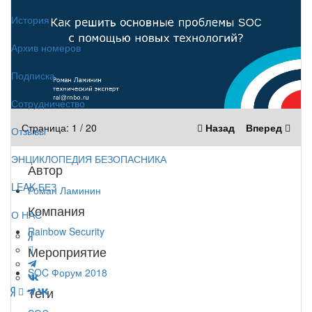
История
Архив номеров
Подписка
Сотрудничество
Страница:
1
/
20
Назад
Вперед
Отзывы
ЭНЦИКЛОПЕДИЯ БЕЗОПАСНИКА
Автор
LEAK-БЕЗ
Роман Ламинин
Компания
О НАС
Rainbow Security
Мероприятие
SOC Форум 2018
Теги