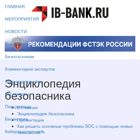
ГЛАВНАЯ
МЕРОПРИЯТИЯ
НОВОСТИ
Все новости
Безопасникам
Комментарии экспертов
Энциклопедия
Законодательство
безопасника
Регуляторы
Персданные
Главная
Энциклопедия безопасника
Биометрия
Презентации
Как решить основные проблемы SOC с помощью новых
Киберпреступность
технологий?