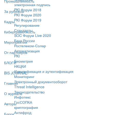
Промышленность
электронная подпись
PKI Форум 2018
За рубежом
PKI Форум 2020
PKI Форум 2019
Кадры
Регулирование
Стандарты
Киберграмотность
SOC Форум Live 2020
Банк России
Мероприятия
Ростелеком-Солар
Автоматизация
От партнёров
PKI
Биометрия
БЛОГИ
НКЦКИ
Идентификация и аутентификация
BIS JOURNAL
Мониторинг
Электронный документооборот
Главная
Threat Intelligence
Законодательство
О журнале
Инфотекс
ГосСОПКА
Авторы
криптография
Антифрод
Блоги