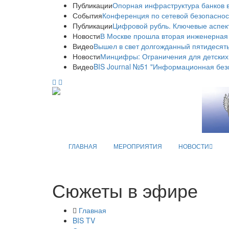
Публикации
Опорная инфраструктура банков в
События
Конференция по сетевой безопаснос
Публикации
Цифровой рубль. Ключевые аспек
Новости
В Москве прошла вторая инженерная
Видео
Вышел в свет долгожданный пятидесяты
Новости
Минцифры: Ограничения для детских
Видео
BIS Journal №51 "Информационная без
ГЛАВНАЯ
МЕРОПРИЯТИЯ
НОВОСТИ
Сюжеты в эфире
Главная
BIS TV