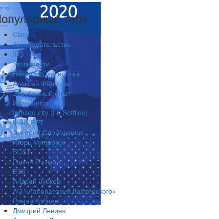
опулярные теги
Cisco
Законодательство
IBS
Уязвимости
Василий Окулесский
Алексей Фёдоров
Зарубежный опыт
Иван Янсон
Infosecurity (ГК Softline)
ФинЦЕРТ
Дмитрий Слободенюк
Игорь Митюрин
SCST
Роман Рогозин
ЕЭК
Андрей Зубков
АО «Лаборатория Касперского»
Роман Кобцев
Дмитрий Левиев