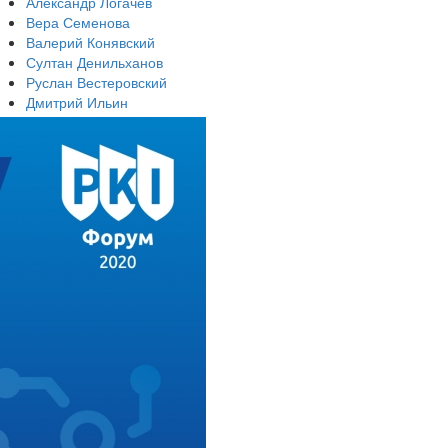
Александр Логачев
Вера Семенова
Валерий Конявский
Султан Денильханов
Руслан Вестеровский
Дмитрий Ильин