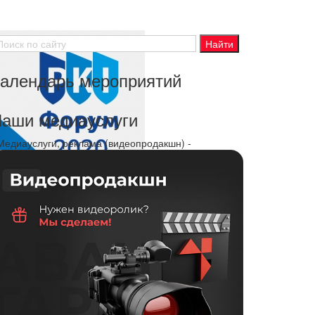
алендарь мероприятий
аши медиауслуги
 Медиауслуги, реклама (видеопродакшн) -