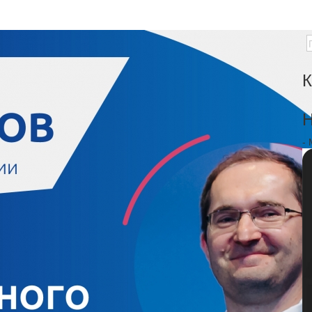
К
Н
-