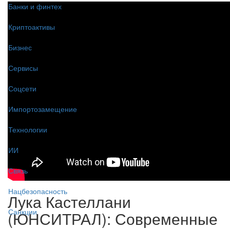
Банки и финтех
Криптоактивы
Бизнес
Сервисы
Соцсети
Импортозамещение
Технологии
ИИ
Связь
Нацбезопасность
Лука Кастеллани
Санкции
(ЮНСИТРАЛ): Современные