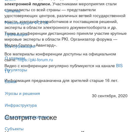
электронной подписи.
Участниками мероприятия стали
специалисты со всей страны — представители
Читалка
удостоверяющих центров, различных ветвей государственной
власти, компаний-разработчиков и поставщиков решений,
Рекомендации ФСТЭК
эксперты в области электронного документооборота и др.
Также в конференции дистанционно приняли участие крупные
Публикации
мировые эксперты в области PKI. Организатор форума —
Медиа Группа «Авангард».
Все публикации
Все материалы конференции доступны на официальном
О главном
сайте:
https://pki-forum.ru
Видео с конференции регулярно публикуются на канале
BIS
Регуляторы
TV.
Информация предназначена для зрителей старше 16 лет.
Банки
Угрозы и решения
30 сентября, 2020
Инфраструктура
Смотрите также
Деловые мероприятия
Субъекты