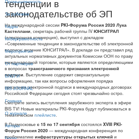
тенденции в
Промышленность
законодательстве об ЭП
За рубежом
На международной сессии
PKI-Форума Россия 2020
Лука
Кадры
Кастеллани
, секретарь рабочей группы IV
ЮНСИТРАЛ
(электронная коммерция), выступил с докладом
Киберграмотность
«Современные тенденции в законодательстве об электронной
подписи: видение ЮНСИТРАЛ». В докладе он представил ряд
Мероприятия
актуальных нормативных документов Комиссии ООН по праву
международной торговли, которые являются определяющими
От партнёров
в вопросах
трансграничного признания электронной
подписи
. Выступление содержит сверхактуальную
БЛОГИ
информацию, так как вопросы оформления порядка
признания электронной подписи в международных договорах
BIS JOURNAL
Российской Федерации сегодня стоят чрезвычайно остро.
Главная
Смотрите запись выступления зарубежного эксперта в эфире
BIS TV! Новые материалы PKI-Форума будут публиковаться в
О журнале
тематическом
плейлисте
.
В Подмосковье
с 15 по 17 сентября
состоялся
XVIII PKI-
Авторы
Форум Россия 2020
— международная конференция по
проблематике
инфраструктуры открытых ключей
и
Блоги