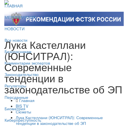
ГЛАВНАЯ
МЕРОПРИЯТИЯ
НОВОСТИ
Лука Кастеллани
Все новости
(ЮНСИТРАЛ):
Безопасникам
Современные
Комментарии экспертов
тенденции в
Законодательство
законодательстве об ЭП
Регуляторы
Персданные
Главная
BIS TV
Биометрия
Сюжеты
Лука Кастеллани (ЮНСИТРАЛ): Современные
Киберпреступность
тенденции в законодательстве об ЭП