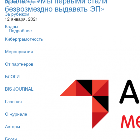
Урала»): «Мы первыми стали
Промышленность
безвозмездно выдавать ЭП»
За рубежом
12 января, 2021
Кадры
Подробнее
Киберграмотность
Мероприятия
От партнёров
БЛОГИ
BIS JOURNAL
Главная
О журнале
Авторы
Блоги