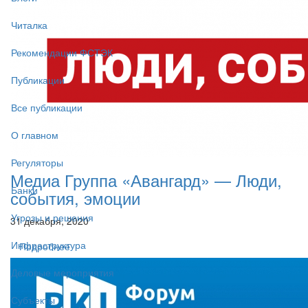
Читалка
Рекомендации ФСТЭК
Публикации
Все публикации
О главном
Регуляторы
Медиа Группа «Авангард» — Люди,
Банки
события, эмоции
Угрозы и решения
31 декабря, 2020
Инфраструктура
Подробнее
Деловые мероприятия
Субъекты