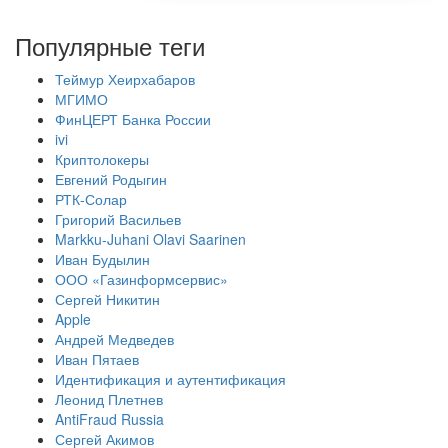
Популярные теги
Теймур Хеирхабаров
МГИМО
ФинЦЕРТ Банка России
ivi
Криптолокеры
Евгений Родыгин
РТК-Солар
Григорий Васильев
Markku-Juhani Olavi Saarinen
Иван Будылин
ООО «Газинформсервис»
Сергей Никитин
Apple
Андрей Медведев
Иван Пятаев
Идентификация и аутентификация
Леонид Плетнев
AntiFraud Russia
Сергей Акимов