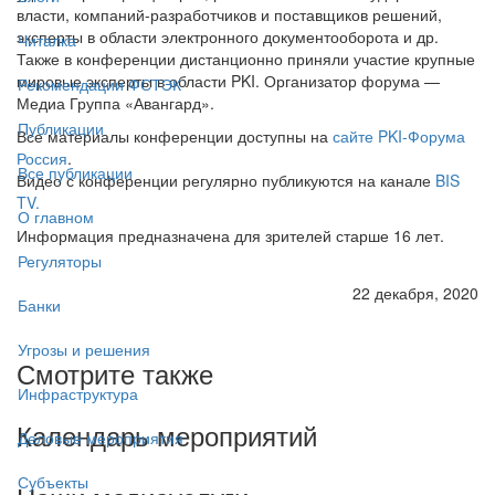
власти, компаний-разработчиков и поставщиков решений,
эксперты в области электронного документооборота и др.
Читалка
Также в конференции дистанционно приняли участие крупные
мировые эксперты в области PKI. Организатор форума —
Рекомендации ФСТЭК
Медиа Группа «Авангард».
Публикации
Все материалы конференции доступны на
сайте PKI-Форума
Россия
.
Все публикации
Видео с конференции регулярно публикуются на канале
BIS
TV.
О главном
Информация предназначена для зрителей старше 16 лет.
Регуляторы
22 декабря, 2020
Банки
Угрозы и решения
Смотрите также
Инфраструктура
Календарь мероприятий
Деловые мероприятия
Субъекты