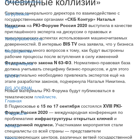
очевидные коллизии»
Промышленность
Советник генерального директора по взаимодействию с
За рубежом
государственными органами
«СКБ Контур» Наталья
Никитина
на
PKI-Форуме Россия 2020
выступила в качестве
Кадры
приглашённого эксперта на дискуссии о правовых и
технологических аспектах использования машиночитаемых
Киберграмотность
доверенностей. В интервью
BIS TV
она заявила, что у бизнеса
по-прежнему много вопросов к тому, как будут выстроены
Мероприятия
рабочие процессы после вступления в силу изменений
Федерального закона N 63-ФЗ
. Нормативно-правовая база
От партнёров
должна учитывать специфику бизнес-процессов, и для этого
принципиально необходимо привлекать экспертов ещё на
БЛОГИ
этапе разработки законов, подчеркнула Наталья Никитина.
BIS JOURNAL
Новые материалы PKI-Форума будут публиковаться в
тематическом
плейлисте
.
Главная
В Подмосковье
с 15 по 17 сентября
состоялся
XVIII PKI-
Форум Россия 2020
— международная конференция по
О журнале
проблематике
инфраструктуры открытых ключей
и
электронной подписи.
Участниками мероприятия стали
Авторы
специалисты со всей страны — представители
удостоверяющих центров, различных ветвей государственной
Блоги