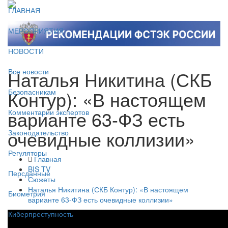
ГЛАВНАЯ
МЕРОПРИЯТИЯ
НОВОСТИ
Наталья Никитина (СКБ
Все новости
Контур): «В настоящем
Безопасникам
варианте 63-ФЗ есть
Комментарии экспертов
очевидные коллизии»
Законодательство
Регуляторы
Главная
BIS TV
Персданные
Сюжеты
Наталья Никитина (СКБ Контур): «В настоящем
Биометрия
варианте 63-ФЗ есть очевидные коллизии»
Киберпреступность