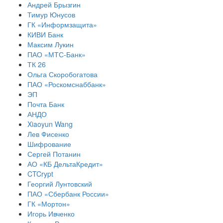
Андрей Брызгин
Тимур Юнусов
ГК «Информзащита»
КИВИ Банк
Максим Лукин
ПАО «МТС-Банк»
ТК 26
Ольга Скоробогатова
ПАО «Роскомснаббанк»
ЭП
Почта Банк
АНДО
Xiaoyun Wang
Лев Фисенко
Шифрование
Сергей Потанин
АО «КБ ДельтаКредит»
CTCrypt
Георгий Лунтовский
ПАО «Сбербанк России»
ГК «Мортон»
Игорь Ивченко