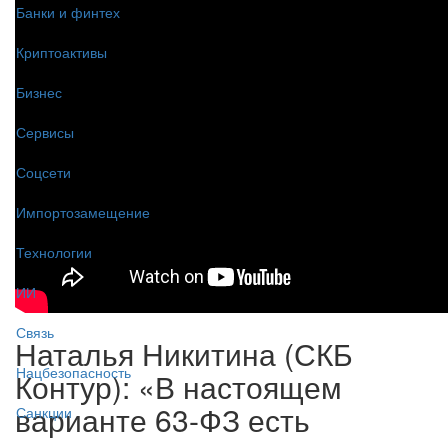
Банки и финтех
Криптоактивы
Бизнес
Сервисы
Соцсети
Импортозамещение
Технологии
ИИ
Связь
Наталья Никитина (СКБ
Нацбезопасность
Контур): «В настоящем
варианте 63-ФЗ есть
Санкции