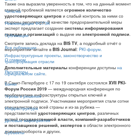
Также она выразила уверенность в том, что на данный момент
главной проблемой является
огромное количество
Читалка
удостоверяющих центров
и слабый контроль за ними со
стороны регулятора. В качестве предохранительной меры
Рекомендации ФСТЭК
эксперт предлагает создание
системы информирования
граждан и организаций
о выдаче им
электронной подписи
.
Публикации
Смотрите запись доклада на
BIS TV
, а подробный отчёт о
Все публикации
мероприятии читайте в
BIS Journal
:
PKI-форум.
Инфраструктурные проекты, законотворчество и
О главном
трансформация отрасли
Дополнительные материалы
конференции доступны
на
Регуляторы
официальном сайте
.
В Санкт-Петербурге с 17 по 19 сентября состоялся
XVII PKI-
Банки
Форум Россия 2019
— международная конференция по
проблематике инфраструктуры открытых ключей и
Угрозы и решения
электронной подписи. Участниками мероприятия стали сотни
специалистов со всей страны и из-за рубежа —
Инфраструктура
представителей
удостоверяющих центров
, различных
ветвей
государственной власти, компаний-разработчиков
Деловые мероприятия
и поставщиков решений, экспертов
в области электронного
документооборота и других.
Субъекты