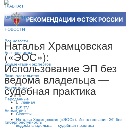
ГЛАВНАЯ
МЕРОПРИЯТИЯ
НОВОСТИ
Наталья Храмцовская
Все новости
(«ЭОС»):
Безопасникам
Использование ЭП без
Комментарии экспертов
ведома владельца —
Законодательство
судебная практика
Регуляторы
Персданные
Главная
BIS TV
Биометрия
Сюжеты
Наталья Храмцовская («ЭОС»): Использование ЭП без
Киберпреступность
ведома владельца — судебная практика