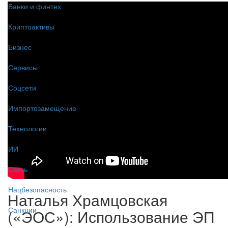
Банки и финтех
Криптоактивы
Бизнес
Сервисы
Соцсети
Импортозамещение
Технологии
ИИ
Связь
Нацбезопасность
Наталья Храмцовская
Санкции
(«ЭОС»): Использование ЭП