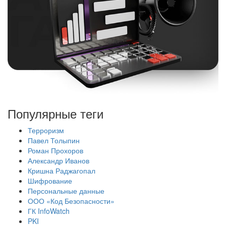
Популярные теги
Терроризм
Павел Толыпин
Роман Прохоров
Александр Иванов
Кришна Раджагопал
Шифрование
Персональные данные
ООО «Код Безопасности»
ГК InfoWatch
PKI