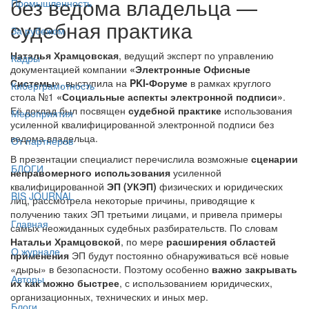
без ведома владельца —
Промышленность
судебная практика
За рубежом
Наталья Храмцовская
, ведущий эксперт по управлению
Кадры
документацией компании
«Электронные Офисные
Системы»
, выступила на
PKI-Форуме
в рамках круглого
Киберграмотность
стола №1
«Социальные аспекты электронной подписи»
.
Её доклад был посвящен
судебной практике
использования
Мероприятия
усиленной квалифицированной электронной подписи без
ведома владельца.
От партнёров
В презентации специалист перечислила возможные
сценарии
БЛОГИ
неправомерного использования
усиленной
квалифицированной
ЭП (УКЭП)
физических и юридических
BIS JOURNAL
лиц, рассмотрела некоторые причины, приводящие к
получению таких ЭП третьими лицами, и привела примеры
Главная
самых неожиданных судебных разбирательств. По словам
Натальи Храмцовской
, по мере
расширения областей
О журнале
применения
ЭП будут постоянно обнаруживаться всё новые
«дыры» в безопасности. Поэтому особенно
важно закрывать
Авторы
их как можно быстрее
, с использованием юридических,
организационных, технических и иных мер.
Блоги