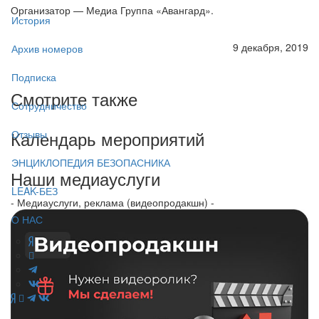
Организатор — Медиа Группа «Авангард».
История
9 декабря, 2019
Архив номеров
Подписка
Смотрите также
Сотрудничество
Календарь мероприятий
Отзывы
ЭНЦИКЛОПЕДИЯ БЕЗОПАСНИКА
Наши медиауслуги
LEAK-БЕЗ
- Медиауслуги, реклама (видеопродакшн) -
О НАС