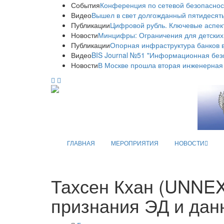
События
Конференция по сетевой безопаснос
Видео
Вышел в свет долгожданный пятидесяты
Публикации
Цифровой рубль. Ключевые аспек
Новости
Минцифры: Ограничения для детских
Публикации
Опорная инфраструктура банков в
Видео
BIS Journal №51 "Информационная без
Новости
В Москве прошла вторая инженерная
ГЛАВНАЯ
МЕРОПРИЯТИЯ
НОВОСТИ
Тахсен Кхан (UNNE
признания ЭД и да