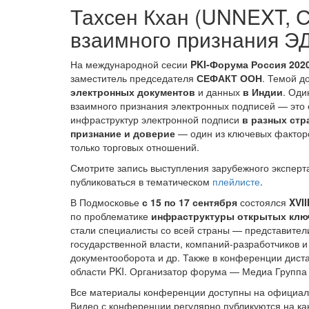
Тахсен Кхан (UNNEXT, 
взаимного признания Э
На международной сесии
PKI-Форума Россия 202
заместитель председателя
СЕФАКТ ООН
. Темой д
электронных документов
и данных
в Индии
. Оди
взаимного признания электронных подписей — это
инфраструктур электронной подписи
в разных стр
признание и доверие
— один из ключевых факторо
только торговых отношений.
Смотрите запись выступления зарубежного эксперт
публиковаться в тематическом
плейлисте
.
В Подмосковье
с 15 по 17 сентября
состоялся
XVI
по проблематике
инфраструктуры открытых клю
стали специалисты со всей страны — представител
государственной власти, компаний-разработчиков и
документооборота и др. Также в конференции дист
области PKI. Организатор форума — Медиа Группа
Все материалы конференции доступны на официал
Видео с конференции регулярно публикуются на к