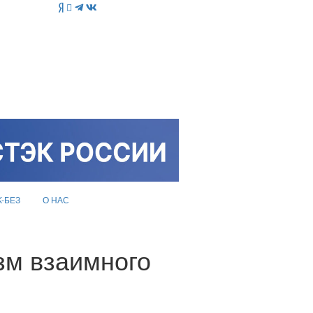
K-БЕЗ
О НАС
зм взаимного