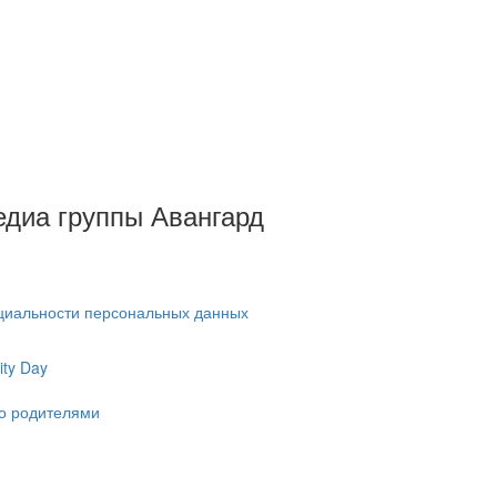
Медиа группы Авангард
циальности персональных данных
ty Day
ко родителями