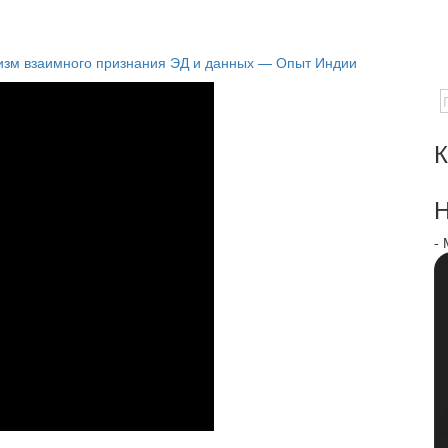
зм взаимного признания ЭД и данных — Опыт Индии
К
Н
-