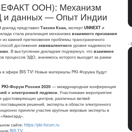
СЕФАКТ ООН): Механизм
Д и данных — Опыт Индии
0
доклад представил
Тахсен Кхан,
эксперт
UNNEXT
и
оклада стала реализация механизма
взаимного признания
н из камней преткновения проблемы трансграничного
- 
 способ достижения
эквивалентного
уровня надежности
анах
. В выступлении докладчик подчеркнул, что
взаимное
в процессов ЭДО, значимось которого выходит за рамки
а в эфире BIS TV! Новые материалы PKI-Форума будут
II PKI-Форум Россия 2020
— международная конференция
чей
и
электронной подписи.
Участниками мероприятия
и удостоверяющих центров, различных ветвей
 поставщиков решений, эксперты в области электронного
анционно приняли участие крупные мировые эксперты в
 «Авангард».
ьном сайте:
https://pki-forum.ru
анале
BIS TV.