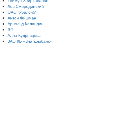
Теймур Хеирхабаров
Лев Смородинский
ОАО "Уралсиб"
Антон Фишман
Арнольд Каландин
ЭП
Алла Кудрявцева
ЗАО КБ «Златкомбанк»