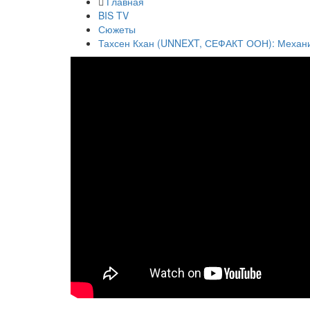
Главная
BIS TV
Сюжеты
Тахсен Кхан (UNNEXT, СЕФАКТ ООН): Механи