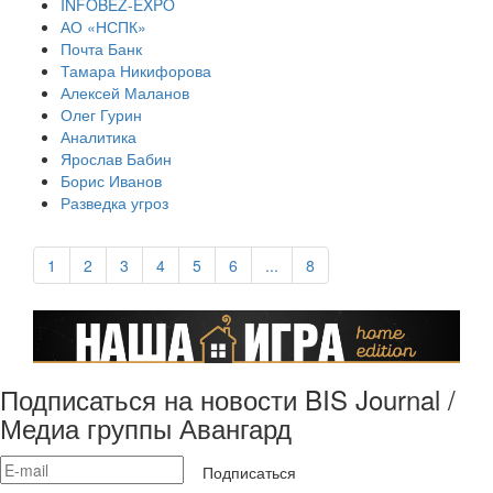
INFOBEZ-EXPO
АО «НСПК»
Почта Банк
Тамара Никифорова
Алексей Маланов
Олег Гурин
Аналитика
Ярослав Бабин
Борис Иванов
Разведка угроз
1
2
3
4
5
6
...
8
Подписаться на новости BIS Journal /
Медиа группы Авангард
Подписаться