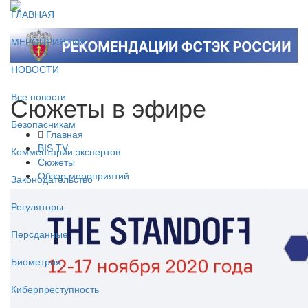
ГЛАВНАЯ
МЕРОПРИЯТИЯ
НОВОСТИ
Сюжеты в эфире
Все новости
Безопасникам
Главная
BIS TV
Комментарии экспертов
Сюжеты
Обзор мероприятий
Законодательство
Регуляторы
Персданные
Биометрия
Киберпреступность