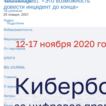
Technologies): «Это возможность
Промышленность
довести инцидент до конца»
За рубежом
20 января, 2021
Кадры
Подробнее
Киберграмотность
Мероприятия
От партнёров
БЛОГИ
BIS JOURNAL
Главная
О журнале
Авторы
Блоги