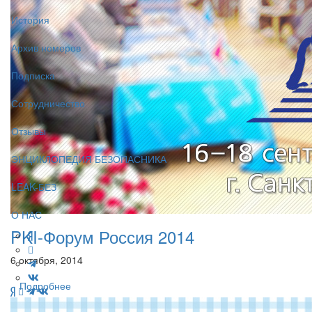
История
Архив номеров
Подписка
Сотрудничество
Отзывы
ЭНЦИКЛОПЕДИЯ БЕЗОПАСНИКА
LEAK-БЕЗ
О НАС
PKI-Форум Россия 2014
6 октября, 2014
Подробнее