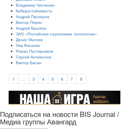
Владимир Чистюхин
Киберустойчивость
Андрей Прозоров
Виктор Пярин
Андрей Брызгин
ЗАО «Российские наукоемкие технологии»
Денис Матеев
Лев Фисенко
Роман Пустарнаков
Сергей Антимонов
Виктор Басин
1
...
3
4
5
6
7
8
Подписаться на новости BIS Journal /
Медиа группы Авангард