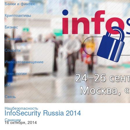
Банки и финтех
Криптоактивы
Бизнес
Сервисы
Соцсети
Импортозамещение
Технологии
ИИ
Связь
Нацбезопасность
InfoSecurity Russia 2014
Санкции
16 октября, 2014