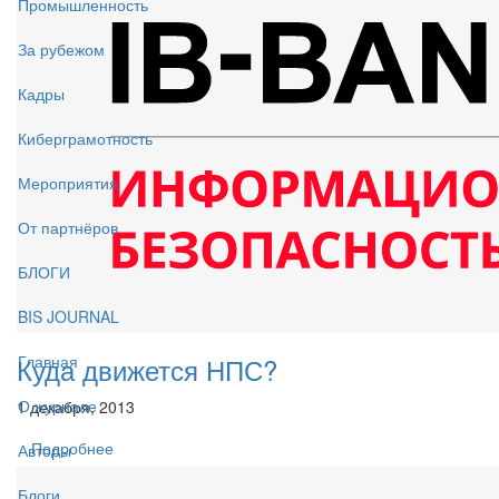
Промышленность
За рубежом
Кадры
Киберграмотность
Мероприятия
От партнёров
БЛОГИ
BIS JOURNAL
Куда движется НПС?
Главная
О журнале
1 декабря, 2013
Подробнее
Авторы
Блоги