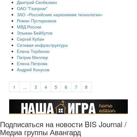
Дмитрий Скобелкин
ОАО "Газпром"
ЗАО «Российские наукоемкие технологии»
Роман Пустарнаков
МВД России
Эльман Бейбутов
Сергей Кубан
Сетевая инфраструктура
Елена Торбенко
Патрик Миллер
Елена Петрова
Андрей Конусов
1
...
3
4
5
6
7
8
Подписаться на новости BIS Journal /
Медиа группы Авангард