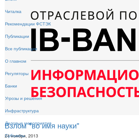
Читалка
Рекомендации ФСТЭК
Публикации
Все публикации
О главном
Регуляторы
Банки
Угрозы и решения
Инфраструктура
Взлом "во имя науки"
Деловые мероприятия
Субъекты
24 ноября, 2013