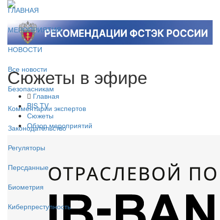
ГЛАВНАЯ
МЕРОПРИЯТИЯ
НОВОСТИ
Сюжеты в эфире
Все новости
Безопасникам
Главная
BIS TV
Комментарии экспертов
Сюжеты
Обзор мероприятий
Законодательство
Регуляторы
Персданные
Биометрия
Киберпреступность