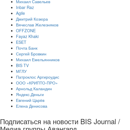
Михаил Савельев
Inbar Raz
Agile
Дмитрий Козюра
Вячеслав Железняков
OFFZONE
Fayaz Khaki
ESET
Почта Банк
Сергей Бровкин
Михаил Емельянников
BIS TV
МГЛУ
Патроклос Аргироудис
ООО «КРИПТО-ПРО»
Арнольд Каландин
Яндекс.Деньги
Евгений Царёв
Елена Денисова
Подписаться на новости BIS Journal /
Медиа группы Авангард