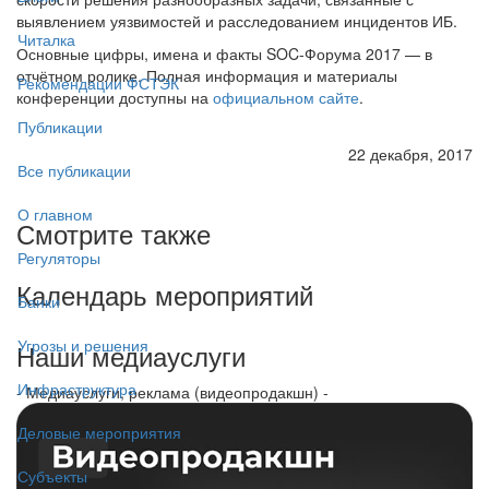
выявлением уязвимостей и расследованием инцидентов ИБ.
Читалка
Основные цифры, имена и факты SOC-Форума 2017 — в
отчётном ролике. Полная информация и материалы
Рекомендации ФСТЭК
конференции доступны на
официальном сайте
.
Публикации
22 декабря, 2017
Все публикации
О главном
Смотрите также
Регуляторы
Календарь мероприятий
Банки
Угрозы и решения
Наши медиауслуги
Инфраструктура
- Медиауслуги, реклама (видеопродакшн) -
Деловые мероприятия
Субъекты