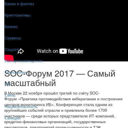
Банки и финтех
Криптоактивы
Бизнес
Сервисы
Соцсети
Импортозамещение
SOC-Форум 2017 — Самый
Технологии
масштабный
ИИ
В Москве 22 ноября прошёл третий по счёту SOC-
Связь
Форум «Практика противодействия кибератакам и построения
центров мониторинга ИБ». Конференция стала одним из
Нацбезопасность
крупнейших событий отрасли и привлекла более 1700
участников — среди которых представители ИТ-компаний,
Санкции
кредитно-финансовых организаций, государственных
регуляторов, предприятий промышленности и ТЭК,