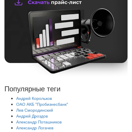
Популярные теги
Андрей Корольков
ОАО АКБ "Пробизнесбанк"
Лев Смородинский
Андрей Дроздов
Александр Поташников
Александр Логачев