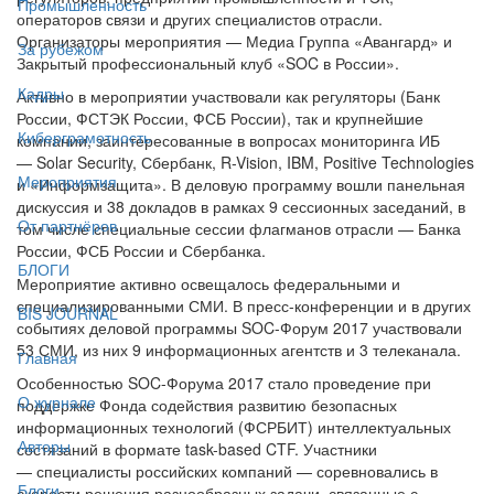
Промышленность
операторов связи и других специалистов отрасли.
Организаторы мероприятия — Медиа Группа «Авангард» и
За рубежом
Закрытый профессиональный клуб «SOC в России».
Кадры
Активно в мероприятии участвовали как регуляторы (Банк
России, ФСТЭК России, ФСБ России), так и крупнейшие
Киберграмотность
компании, заинтересованные в вопросах мониторинга ИБ
— Solar Security, Сбербанк, R-Vision, IBM, Positive Technologies
Мероприятия
и «Информзащита». В деловую программу вошли панельная
дискуссия и 38 докладов в рамках 9 сессионных заседаний, в
От партнёров
том числе специальные сессии флагманов отрасли — Банка
России, ФСБ России и Сбербанка.
БЛОГИ
Мероприятие активно освещалось федеральными и
специализированными СМИ. В пресс-конференции и в других
BIS JOURNAL
событиях деловой программы SOC-Форум 2017 участвовали
53 СМИ, из них 9 информационных агентств и 3 телеканала.
Главная
Особенностью SOC-Форума 2017 стало проведение при
О журнале
поддержке Фонда содействия развитию безопасных
информационных технологий (ФСРБИТ) интеллектуальных
Авторы
состязаний в формате task-based CTF. Участники
— специалисты российских компаний — соревновались в
Блоги
скорости решения разнообразных задачи, связанные с