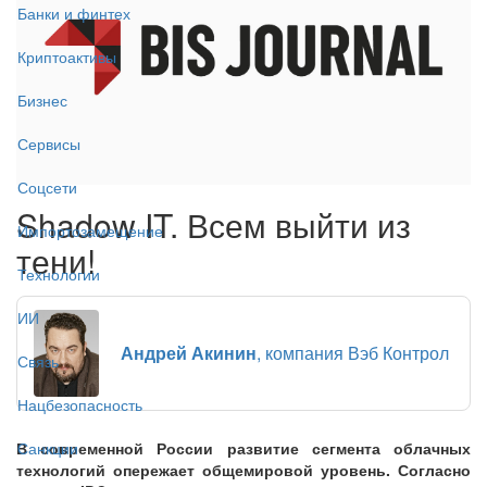
Банки и финтех
Криптоактивы
Бизнес
Сервисы
Соцсети
Shadow IT. Всем выйти из
Импортозамещение
тени!
Технологии
ИИ
Андрей Акинин
, компания Вэб Контрол
Связь
Нацбезопасность
В современной России развитие сегмента облачных
Санкции
технологий опережает общемировой уровень. Согласно