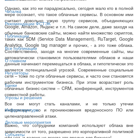
Однако, как это ни парадоксально, сегодня мало кто в полной
Читалка
мере осознает, что такое облачные сервисы. В основном ими
считают довольно узкую группу сервисов, объединяющих
Рекомендации ФСТЭК
Google, Amazon, Яндекс и т.п. На самом деле, даже заходя на
обычные банковские сайты, можно найти множество скриптов,
Публикации
таких как SDM (Service Data Management), RuTarget, Google
Analytics, Google tag manager и прочих, - а это тоже облака.
Все публикации
Соответственно, заходя на многие современные сайты, мы
автоматически становимся пользователями облаков и наши
О главном
данные начинают перемещаться в облака, и гипотетически это
является потенциальной угрозой. Современные социальные
Регуляторы
сети – тоже по сути облачные сервисы, и часто они становятся
рабочим инструментом бизнеса. При этом возрастает роль
Банки
облачных бизнес-систем – CRM, конференций, инструментов
совместной работы.
Угрозы и решения
Все они могут стать каналами, и не только утечки
информации, но и проникновения вредоносного ПО или
Инфраструктура
целенаправленной атаки.
Деловые мероприятия
Важно, что сотрудники компаний используют облака вне
зависимости от того, разрешено это корпоративной политикой
Субъекты
или нет, и далеко не всегда это вредно для бизнеса!