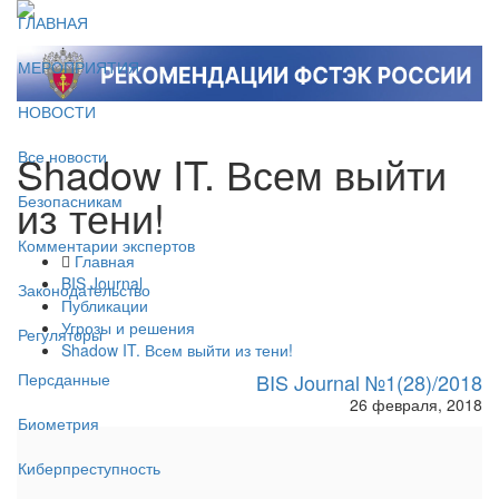
ГЛАВНАЯ
МЕРОПРИЯТИЯ
НОВОСТИ
Shadow IT. Всем выйти
Все новости
из тени!
Безопасникам
Комментарии экспертов
Главная
BIS Journal
Законодательство
Публикации
Угрозы и решения
Регуляторы
Shadow IT. Всем выйти из тени!
BIS Journal №1(28)/2018
Персданные
26 февраля, 2018
Биометрия
Киберпреступность