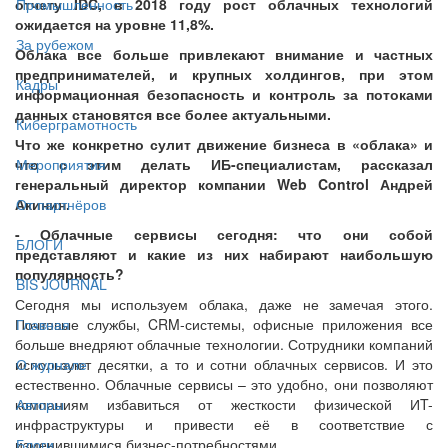
отчету IDC, в 2018 году рост облачных технологий
Промышленность
ожидается на уровне 11,8%.
За рубежом
Облака все больше привлекают внимание и частных
предпринимателей, и крупных холдингов, при этом
Кадры
информационная безопасность и контроль за потоками
данных становятся все более актуальными.
Киберграмотность
Что же конкретно сулит движение бизнеса в «облака» и
что с этим делать ИБ-специалистам, рассказал
Мероприятия
генеральный директор компании Web Control Андрей
Акинин.
От партнёров
- Облачные сервисы сегодня: что они собой
БЛОГИ
представляют и какие из них набирают наибольшую
популярность?
BIS JOURNAL
Сегодня мы используем облака, даже не замечая этого.
Почтовые службы, CRM-системы, офисные приложения все
Главная
больше внедряют облачные технологии. Сотрудники компаний
используют десятки, а то и сотни облачных сервисов. И это
О журнале
естественно. Облачные сервисы – это удобно, они позволяют
компаниям избавиться от жесткости физической ИT-
Авторы
инфраструктуры и привести её в соответствие с
изменившимися бизнес-потребностями.
Блоги