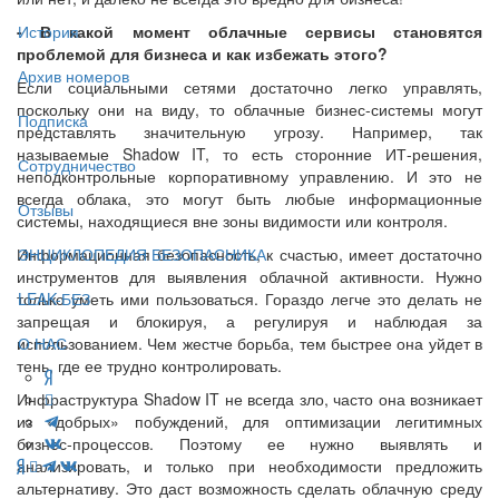
- В какой момент облачные сервисы становятся
История
проблемой для бизнеса и как избежать этого?
Архив номеров
Если социальными сетями достаточно легко управлять,
поскольку они на виду, то облачные бизнес-системы могут
Подписка
представлять значительную угрозу. Например, так
называемые Shadow IT, то есть сторонние ИТ-решения,
Сотрудничество
неподконтрольные корпоративному управлению. И это не
всегда облака, это могут быть любые информационные
Отзывы
системы, находящиеся вне зоны видимости или контроля.
Информационная безопасность, к счастью, имеет достаточно
ЭНЦИКЛОПЕДИЯ БЕЗОПАСНИКА
инструментов для выявления облачной активности. Нужно
только уметь ими пользоваться. Гораздо легче это делать не
LEAK-БЕЗ
запрещая и блокируя, а регулируя и наблюдая за
использованием. Чем жестче борьба, тем быстрее она уйдет в
О НАС
тень, где ее трудно контролировать.
Инфраструктура Shadow IT не всегда зло, часто она возникает
из «добрых» побуждений, для оптимизации легитимных
бизнес-процессов. Поэтому ее нужно выявлять и
анализировать, и только при необходимости предложить
альтернативу. Это даст возможность сделать облачную среду