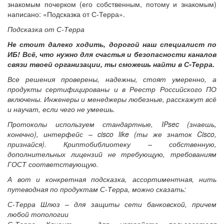
знакомым почерком (его собственным, потому и знакомым)
написано: «Подсказка от С-Терра».
Подсказка от С-Терра
Не стоит далеко ходить, дорогой наш специалист по
ИБ! Всё, что нужно для счастья и безопасности каналов
связи твоей организации, ты сможешь найти в С-Терра.
Все решения проверены, надежны, стоят умеренно, а
продукты сертифицированы и в Реестр Российского ПО
включены. Инженеры и менеджеры любезные, расскажут всё
и научат, если чего не умеешь.
Протоколы используем стандартные, IPsec (знаешь,
конечно), интерфейс – cisco like (ты же знаток Cisco,
признайся). Криптобиблиотеку – собственную,
дополнительных лицензий не требующую, требованиям
ГОСТ соответствующую.
А вот и конкретная подсказка, ассортиментная, нить
путеводная по продуктам С-Терра, можно сказать:
С-Терра Шлюз – для защиты сети банковской, причем
любой топологии
С-Терра Клиент – для устройств пользователя