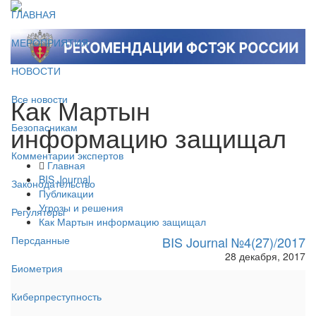
ГЛАВНАЯ
МЕРОПРИЯТИЯ
НОВОСТИ
Как Мартын
Все новости
информацию защищал
Безопасникам
Комментарии экспертов
Главная
BIS Journal
Законодательство
Публикации
Угрозы и решения
Регуляторы
Как Мартын информацию защищал
BIS Journal №4(27)/2017
Персданные
28 декабря, 2017
Биометрия
Киберпреступность