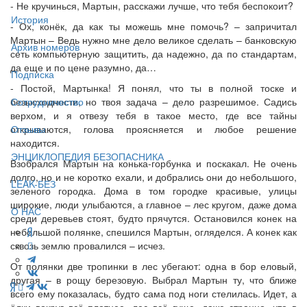
- Не кручинься, Мартын, расскажи лучше, что тебя беспокоит?
История
- Ох, конёк, да как ты можешь мне помочь? – запричитал
Мартын – Ведь нужно мне дело великое сделать – банковскую
Архив номеров
сеть компьютерную защитить, да надежно, да по стандартам,
да еще и по цене разумно, да…
Подписка
- Постой, Мартынка! Я понял, что ты в полной тоске и
безысходности, но твоя задача – дело разрешимое. Садись
Сотрудничество
верхом, и я отвезу тебя в такое место, где все тайны
открываются, голова проясняется и любое решение
Отзывы
находится.
ЭНЦИКЛОПЕДИЯ БЕЗОПАСНИКА
Взобрался Мартын на конька-горбунка и поскакал. Не очень
долго, но и не коротко ехали, и добрались они до небольшого,
LEAK-БЕЗ
зеленого городка. Дома в том городке красивые, улицы
широкие, люди улыбаются, а главное – лес кругом, даже дома
О НАС
среди деревьев стоят, будто прячутся. Остановился конек на
небольшой полянке, спешился Мартын, огляделся. А конек как
сквозь землю провалился – исчез.
От полянки две тропинки в лес убегают: одна в бор еловый,
другая – в рощу березовую. Выбрал Мартын ту, что ближе
всего ему показалась, будто сама под ноги стелилась. Идет, а
ёлки вокруг всё плотнее, лес всё гуще, даже странно, что в