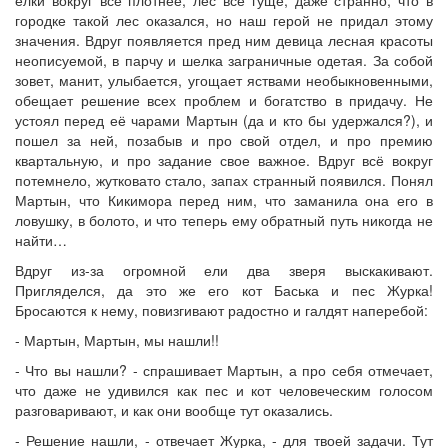
городке такой лес оказался, но наш герой не придал этому
значения. Вдруг появляется пред ним девица лесная красоты
неописуемой, в парчу и шелка заграничные одетая. За собой
зовет, манит, улыбается, угощает яствами необыкновенными,
обещает решение всех проблем и богатство в придачу. Не
устоял перед её чарами Мартын (да и кто бы удержался?), и
пошел за ней, позабыв и про свой отдел, и про премию
квартальную, и про задание свое важное. Вдруг всё вокруг
потемнело, жутковато стало, запах странный появился. Понял
Мартын, что Кикимора перед ним, что заманила она его в
ловушку, в болото, и что теперь ему обратный путь никогда не
найти…
Вдруг из-за огромной ели два зверя выскакивают.
Пригляделся, да это же его кот Баська и пес Журка!
Бросаются к нему, повизгивают радостно и галдят наперебой:
- Мартын, Мартын, мы нашли!!
- Что вы нашли? - спрашивает Мартын, а про себя отмечает,
что даже не удивился как пес и кот человеческим голосом
разговаривают, и как они вообще тут оказались.
- Решение нашли, - отвечает Журка, - для твоей задачи. Тут