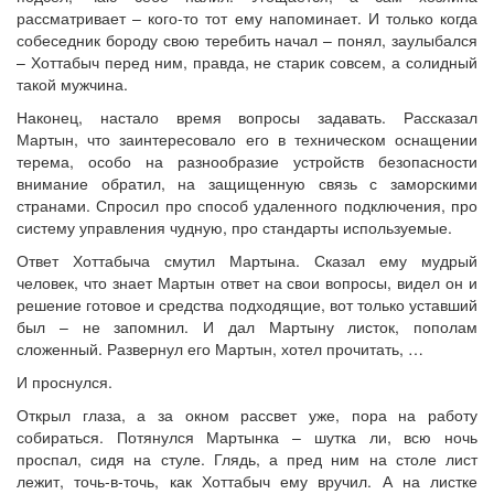
рассматривает – кого-то тот ему напоминает. И только когда
собеседник бороду свою теребить начал – понял, заулыбался
– Хоттабыч перед ним, правда, не старик совсем, а солидный
такой мужчина.
Наконец, настало время вопросы задавать. Рассказал
Мартын, что заинтересовало его в техническом оснащении
терема, особо на разнообразие устройств безопасности
внимание обратил, на защищенную связь с заморскими
странами. Спросил про способ удаленного подключения, про
систему управления чудную, про стандарты используемые.
Ответ Хоттабыча смутил Мартына. Сказал ему мудрый
человек, что знает Мартын ответ на свои вопросы, видел он и
решение готовое и средства подходящие, вот только уставший
был – не запомнил. И дал Мартыну листок, пополам
сложенный. Развернул его Мартын, хотел прочитать, …
И проснулся.
Открыл глаза, а за окном рассвет уже, пора на работу
собираться. Потянулся Мартынка – шутка ли, всю ночь
проспал, сидя на стуле. Глядь, а пред ним на столе лист
лежит, точь-в-точь, как Хоттабыч ему вручил. А на листке