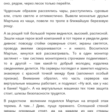
оно, рядом, через лесок только перейти.
Чудесным образом рассеялись чары, расступились суровые
ели, стало светло и оптимистично. Вывели мохнатые друзья
Мартына из чащи, повели по тропе в ближайшую березовую
рощу.
А за рощей той большой терем виднелся, высокий, расписной.
Зашли наши герои всей компанией в тот терем и увидели диво
дивное: повсюду стойки серверные стоят, экраны светятся,
провода змеями сворачиваются – и никого. Восхитился
Мартын, кинулся всё рассматривать. То в один монитор
заглянет – там система мониторинга строчками подмигивает,
то в другой – там какой-то добрый молодец издалека
сведениями делится. На серверы поглядел и заметил надпись
знакомую с красной точкой между букв (запомнил особый
признак). Внимание обратил, что часть серверов как
виртуальные машины работает, и подумал: «Ну всё, как у нас
в банке! Чудо!». А на виртуальных машинах тех тоже защита
стоит, шлюзы безопасности трудятся.
В радостном волнении поднялся Мартын на второй этаж
терема. А там…! Диво, пуще прежнего. Сплошной стеной
экраны огромные стоят, да на каждом из них страны