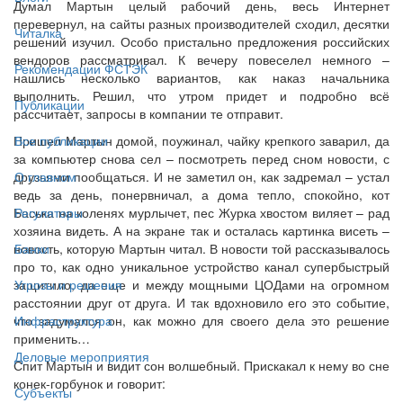
Думал Мартын целый рабочий день, весь Интернет
перевернул, на сайты разных производителей сходил, десятки
Читалка
решений изучил. Особо пристально предложения российских
вендоров рассматривал. К вечеру повеселел немного –
Рекомендации ФСТЭК
нашлись несколько вариантов, как наказ начальника
выполнить. Решил, что утром придет и подробно всё
Публикации
рассчитает, запросы в компании те отправит.
Пришел Мартын домой, поужинал, чайку крепкого заварил, да
Все публикации
за компьютер снова сел – посмотреть перед сном новости, с
друзьями пообщаться. И не заметил он, как задремал – устал
О главном
ведь за день, понервничал, а дома тепло, спокойно, кот
Баська на коленях мурлычет, пес Журка хвостом виляет – рад
Регуляторы
хозяина видеть. А на экране так и осталась картинка висеть –
новость, которую Мартын читал. В новости той рассказывалось
Банки
про то, как одно уникальное устройство канал супербыстрый
защитило, да еще и между мощными ЦОДами на огромном
Угрозы и решения
расстоянии друг от друга. И так вдохновило его это событие,
что задумался он, как можно для своего дела это решение
Инфраструктура
применить…
Деловые мероприятия
Спит Мартын и видит сон волшебный. Прискакал к нему во сне
конек-горбунок и говорит:
Субъекты