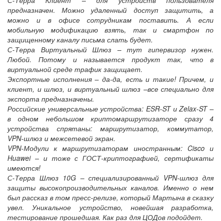
предназначен. Можно удаленный доступ защитить, а
можно и в офисе сотрудникам поставить. А если
мобильную модификацию взять, так и смартфон по
защищенному каналу письма слать будет.
С-Терра Виртуальный Шлюз – тут гипервизор нужен.
Любой. Потому и называется продукт так, что в
виртуальной среде трафик защищает.
Экспортные исполнения – да-да, есть и такие! Причем, и
клиент, и шлюз, и виртуальный шлюз –все специально для
экспорта предназначены.
Российские универсальные устройства: ESR-ST и Zelax-ST –
в одном небольшом криптомаршрутизаторе сразу 4
устройства спрятаны: маршрутизатор, коммутатор,
VPN-шлюз и межсетевой экран.
VPN-Модули к маршрутизаторам иностранным: Cisco и
Huawei – и тоже с ГОСТ-криптографией, сертификаты
имеются!
С-Терра Шлюз 10G – специализированный VPN-шлюз для
защиты высокопроизводительных каналов. Именно о нем
был рассказ в том пресс-релизе, который Мартына в сказку
увел. Уникальное устройство, новейшая разработка,
тестирование прошедшая. Как раз для ЦОДов подойдет.