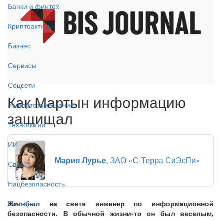
Банки и финтех
Криптоактивы
Бизнес
Сервисы
Соцсети
Как Мартын информацию
Импортозамещение
защищал
Технологии
ИИ
Мария Лурье
, ЗАО «С-Терра СиЭсПи»
Связь
Нацбезопасность
Жил-был на свете инженер по информационной
Санкции
безопасности. В обычной жизни-то он был веселым,