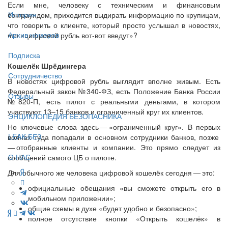
Если мне, человеку с техническим и финансовым
История
бэкграундом, приходится выдирать информацию по крупицам,
что говорить о клиенте, который просто услышал в новостях,
Архив номеров
что «цифровой рубль вот-вот введут»?
Подписка
Кошелёк Шрёдингера
Сотрудничество
В новостях цифровой рубль выглядит вполне живым. Есть
Федеральный закон №340-ФЗ, есть Положение Банка России
Отзывы
№820-П, есть пилот с реальными деньгами, в котором
участвуют 13–15 банков и ограниченный круг их клиентов.
ЭНЦИКЛОПЕДИЯ БЕЗОПАСНИКА
Но ключевые слова здесь — ​«ограниченный круг». В первых
LEAK-БЕЗ
волнах туда попадали в основном сотрудники банков, позже
— ​отобранные клиенты и компании. Это прямо следует из
О НАС
сообщений самого ЦБ о пилоте.
Для обычного же человека цифровой кошелёк сегодня — ​это:
официальные обещания «вы сможете открыть его в
мобильном приложении»;
общие схемы в духе «будет удобно и безопасно»;
полное отсутствие кнопки «Открыть кошелёк» в