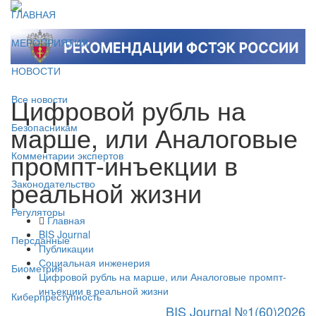
ГЛАВНАЯ
МЕРОПРИЯТИЯ
НОВОСТИ
Цифровой рубль на
Все новости
марше, или Аналоговые
Безопасникам
промпт-инъекции в
Комментарии экспертов
реальной жизни
Законодательство
Регуляторы
Главная
BIS Journal
Персданные
Публикации
Социальная инженерия
Биометрия
Цифровой рубль на марше, или Аналоговые промпт-
инъекции в реальной жизни
Киберпреступность
BIS Journal №1(60)2026