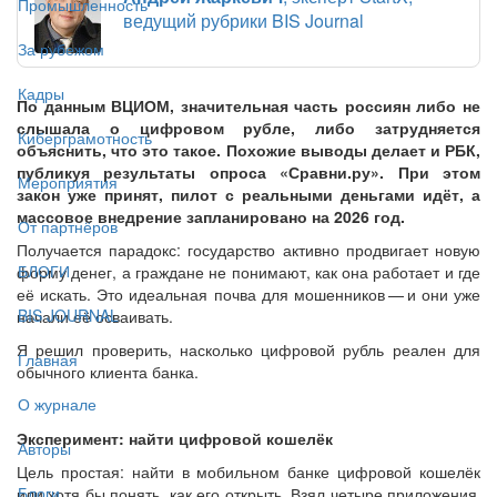
Промышленность
ведущий рубрики BIS Journal
За рубежом
Кадры
По данным ВЦИОМ, значительная часть россиян либо не
слышала о цифровом рубле, либо затрудняется
Киберграмотность
объяснить, что это такое. Похожие выводы делает и РБК,
публикуя результаты опроса «Сравни.ру». При этом
Мероприятия
закон уже принят, пилот с реальными деньгами идёт, а
массовое внедрение запланировано на 2026 год.
От партнёров
Получается парадокс: государство активно продвигает новую
БЛОГИ
форму денег, а граждане не понимают, как она работает и где
её искать. Это идеальная почва для мошенников — ​и они уже
BIS JOURNAL
начали её осваивать.
Я решил проверить, насколько цифровой рубль реален для
Главная
обычного клиента банка.
О журнале
Эксперимент: найти цифровой кошелёк
Авторы
Цель простая: найти в мобильном банке цифровой кошелёк
Блоги
или хотя бы понять, как его открыть. Взял четыре приложения