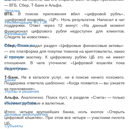
— ​ВТБ, Сбер, Т-Банк и Альфа.
Читалка
ВТБ.
В поиске приложения вбил «цифровой рубль»,
«цифровой кошелёк», «ЦР». Ноль результатов. Написал в чат
Рекомендации ФСТЭК
поддержки. Ответ через 12 минут: «На данный момент
функционал цифрового рубля недоступен для клиентов.
Публикации
Следите за новостями».
Все публикации
Сбер.
Поиск выдал раздел «Цифровые финансовые активы»
— ​это платформа для покупки токенов на криптовалюты, какао
О главном
и прочую экзотику. К цифровому рублю ЦБ это не имеет
отношения. В чате уточнили: «Цифровой кошелёк пока
Регуляторы
недоступен».
Т-Банк.
Ни в каталоге услуг, ни в поиске ничего похожего.
Банки
Поддержка ответила шаблонно: «Когда появится — ​вы узнаете
из приложения».
Угрозы и решения
Альфа.
Аналогично. Поиск пуст, в разделе «Счета» — ​только
Инфраструктура
обычные рублёвые и валютные.
Итого: четыре крупнейших банка, ноль кнопок «Открыть
Деловые мероприятия
цифровой кошелёк». При этом все четыре — ​участники пилота
ЦБ.
Субъекты