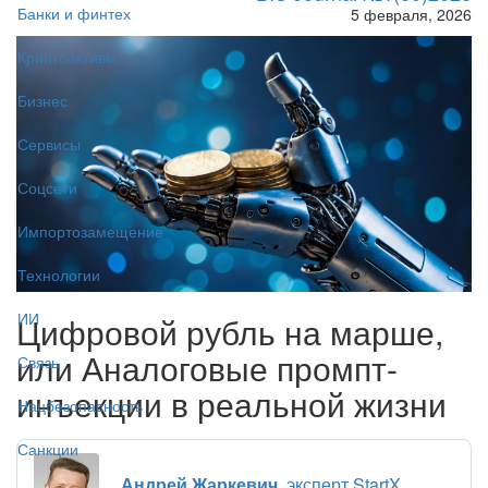
Банки и финтех
5 февраля, 2026
Криптоактивы
Бизнес
Сервисы
Соцсети
Импортозамещение
Технологии
ИИ
Цифровой рубль на марше,
или Аналоговые промпт-
Связь
инъекции в реальной жизни
Нацбезопасность
Санкции
Андрей Жаркевич
, эксперт StartX,