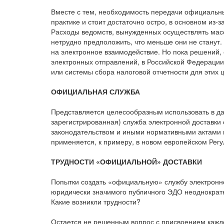
Вместе с тем, необходимость передачи официальны
практике и стоит достаточно остро, в основном из-з
Расходы ведомств, вынужденных осуществлять масс
нетрудно предположить, что меньше они не станут
на электронное взаимодействие. Но пока решений
электронных отправлений, в Российской Федераци
или системы сбора налоговой отчетности для этих ц
ОФИЦИАЛЬНАЯ СЛУЖБА
Представляется целесообразным использовать в д
зарегистрированная) служба электронной доставки
законодательством и иными нормативными актами в
применяется, к примеру, в новом европейском Регу
ТРУДНОСТИ «ОФИЦИАЛЬНОЙ» ДОСТАВКИ
Попытки создать «официальную» службу электронно
юридически значимого публичного ЭДО неоднократн
Какие возникли трудности?
Остается не решенным вопрос с присвоением каждо