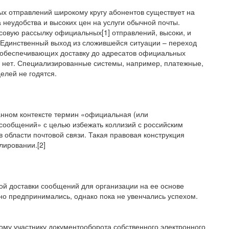
х отправлений широкому кругу абонентов существует на
а неудобства и высоких цен на услуги обычной почты.
овую рассылку официальных[1] отправлений, высоки, и
. Единственный выход из сложившейся ситуации – переход
, обеспечивающих доставку до адресатов официальных
и нет. Специализированные системы, например, платежные,
елей не годятся.
анном контексте термин «официальная (или
 сообщений» с целью избежать коллизий с российским
 области почтовой связи. Такая правовая конструкция
лировании.[2]
й доставки сообщений для организации на ее основе
о предпринимались, однако пока не увенчались успехом.
му участнику документооборота собственного электронного