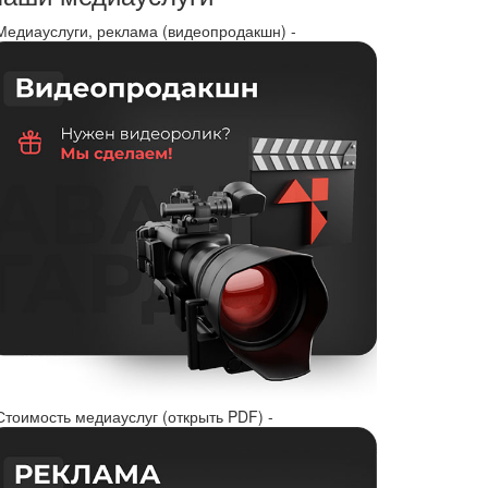
 Медиауслуги, реклама (видеопродакшн) -
Стоимость медиауслуг (открыть PDF) -