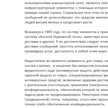
пользователями компьютерной сети), является се
инфраструктурным элементом, с помощью которого
граждан нашей страны. Социальные сети пока по ря
сообщений не целесообразно, это средство межлич
людей весьма велика и продолжает расти.
Возникнув в 1965 году, по составу элементов и при
систему обычной (бумажной) почты, заимствуя осно
доставка и другие). К ее достоинствам следует отн
доставки сообщений, простоту использования чело
провайдера услуг, доступность в любой точке мира.
Недостатком же являются уязвимость для спама, не
систем к взлому и хищению баз аккаунтов пользов
вредоносного кода (антивирусная защита, действую
гарантий защиты от новых, специализированных в
антивирусных средств), возможные задержки достав
с длительным (постоянным) хранением электронных
конфиденциальность, обеспечение которой на закон
задача даже не продекларирована. Некоторые отме
(традиционной) почты, например, отсутствие гарант
точнее слабо обеспеченная конфиденциальность.