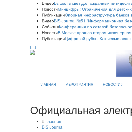
Видео
Вышел в свет долгожданный пятидесяты
Новости
Минцифры: Ограничения для детских
Публикации
Опорная инфраструктура банков в
Видео
BIS Journal №51 "Информационная без
События
Конференция по сетевой безопаснос
Новости
В Москве прошла вторая инженерная
Публикации
Цифровой рубль. Ключевые аспек
ГЛАВНАЯ
МЕРОПРИЯТИЯ
НОВОСТИ
Официальная элект
Главная
BIS Journal