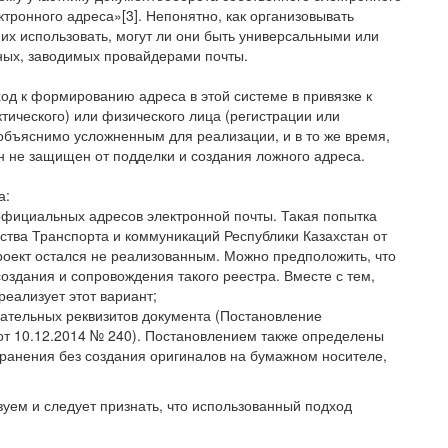
тронного адреса»[3]. Непонятно, как организовывать
 их использовать, могут ли они быть универсальными или
ычных, заводимых провайдерами почты.
д к формированию адреса в этой системе в привязке к
тического) или физического лица (регистрации или
объяснимо усложненным для реализации, и в то же время,
он не защищен от подделки и создания ложного адреса.
а:
официальных адресов электронной почты. Такая попытка
ства Транспорта и коммуникаций Республики Казахстан от
проект остался не реализованным. Можно предположить, что
оздания и сопровождения такого реестра. Вместе с тем,
реализует этот вариант;
зательных реквизитов документа (Постановление
от 10.12.2014 № 240). Постановлением также определены
хранения без создания оригиналов на бумажном носителе,
зуем и следует признать, что использованный подход