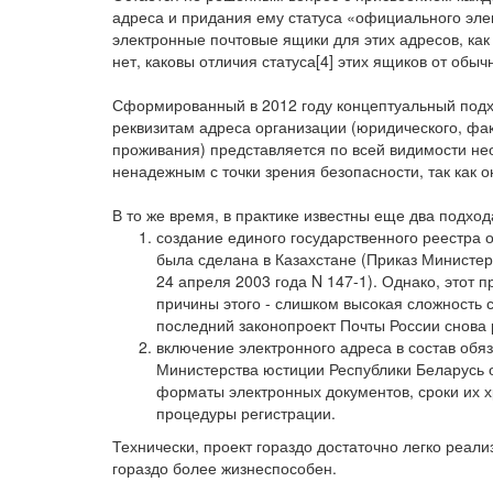
адреса и придания ему статуса «официального элек
электронные почтовые ящики для этих адресов, как
нет, каковы отличия статуса[4] этих ящиков от об
Сформированный в 2012 году концептуальный подхо
реквизитам адреса организации (юридического, фак
проживания) представляется по всей видимости не
ненадежным с точки зрения безопасности, так как 
В то же время, в практике известны еще два подход
создание единого государственного реестра 
была сделана в Казахстане (Приказ Министер
24 апреля 2003 года N 147-1). Однако, этот 
причины этого - слишком высокая сложность с
последний законопроект Почты России снова 
включение электронного адреса в состав обя
Министерства юстиции Республики Беларусь 
форматы электронных документов, сроки их 
процедуры регистрации.
Технически, проект гораздо достаточно легко реали
гораздо более жизнеспособен.